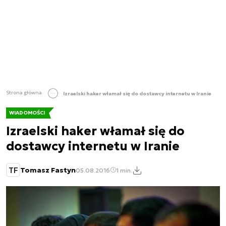
Strona główna
Izraelski haker włamał się do dostawcy internetu w Iranie
WIADOMOŚCI
Izraelski haker włamał się do
dostawcy internetu w Iranie
TF
Tomasz Fastyn
05.08.2016
1 min.