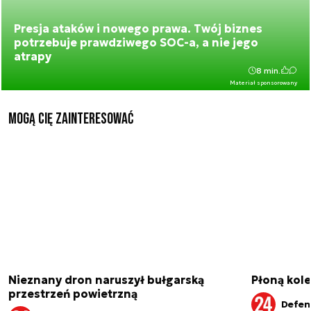
Presja ataków i nowego prawa. Twój biznes
potrzebuje prawdziwego SOC-a, a nie jego
atrapy
8 min.
Materiał sponsorowany
Mogą Cię zainteresować
Nieznany dron naruszył bułgarską
Płoną kole
przestrzeń powietrzną
Defen