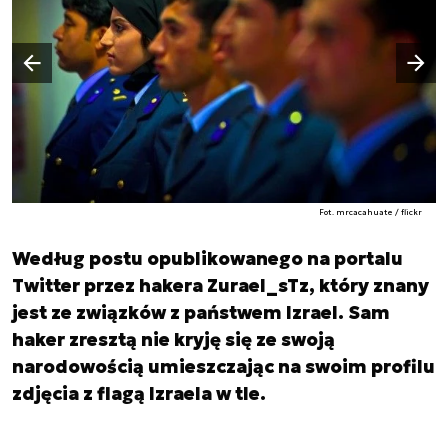
Następny slajd
Poprzedni slajd
Fot. mrcacahuate / flickr
Według postu opublikowanego na portalu
Twitter przez hakera Zurael_sTz, który znany
jest ze związków z państwem Izrael. Sam
haker zresztą nie kryję się ze swoją
narodowością umieszczając na swoim profilu
zdjęcia z flagą Izraela w tle.