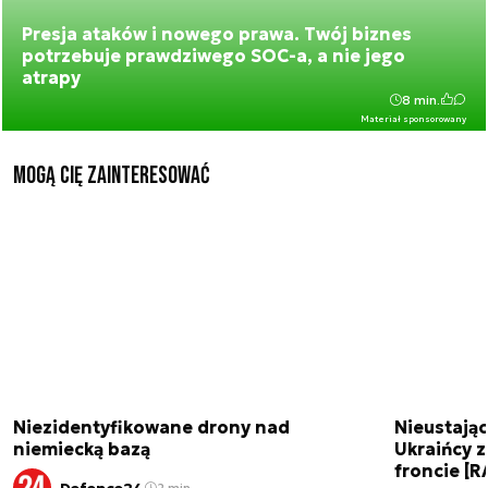
Presja ataków i nowego prawa. Twój biznes
potrzebuje prawdziwego SOC-a, a nie jego
atrapy
8 min.
Materiał sponsorowany
Mogą Cię zainteresować
Niezidentyfikowane drony nad
Nieustając
niemiecką bazą
Ukraińcy 
froncie [
Defence24
2 min.