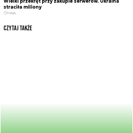
Wielki przekręt przy zakupie serwerów. Ukraina
straciła miliony
1 min.
Czytaj także