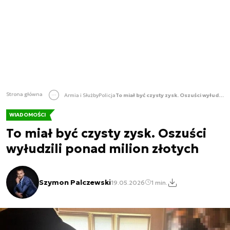
Strona główna
Armia i Służby
Policja
To miał być czysty zysk. Oszuści wyłudzili ponad milion złotych
WIADOMOŚCI
To miał być czysty zysk. Oszuści
wyłudzili ponad milion złotych
Szymon Palczewski
19.05.2026
1 min.