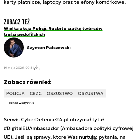
karty płatnicze, laptopy oraz telefony komórkowe.
Zobacz też
Wielka akcja Policji. Rozbito siatkę twórców
treści pedofilskich
Szymon Palczewski
19 maja 2026, 09:31
Zobacz również
POLICJA
CBZC
OSZUSTWO
OSZUSTWA
pokaż wszystkie
Serwis CyberDefence24.pl otrzymał tytuł
#DigitalEUAmbassador (Ambasadora polityki cyfrowej
UE). Jeśli są sprawy, które Was nurtują; pytania, na