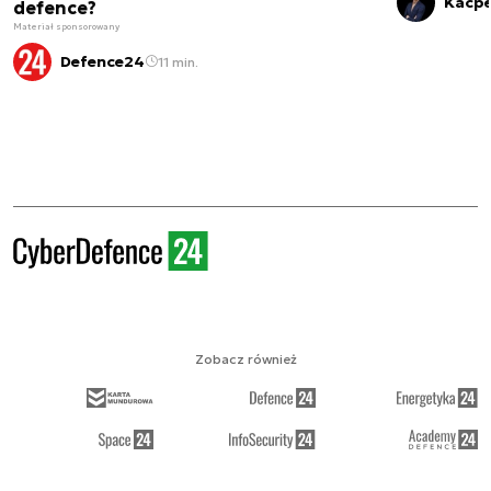
Kacpe
defence?
Materiał sponsorowany
Defence24
11 min.
Zobacz również