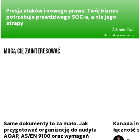
Presja ataków i nowego prawa. Twój biznes
potrzebuje prawdziwego SOC-a, a nie jego
atrapy
8 min.
Materiał sponsorowany
Mogą Cię zainteresować
Same dokumenty to za mało. Jak
Kanada in
przygotować organizację do audytu
łączność s
AQAP, AS/EN 9100 oraz wymagań