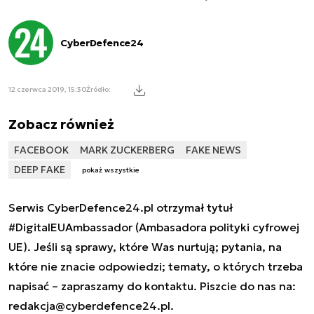
CyberDefence24
12 czerwca 2019, 15:30
Źródło:
Zobacz również
FACEBOOK
MARK ZUCKERBERG
FAKE NEWS
DEEP FAKE
pokaż wszystkie
Serwis CyberDefence24.pl otrzymał tytuł
#DigitalEUAmbassador (Ambasadora polityki cyfrowej
UE). Jeśli są sprawy, które Was nurtują; pytania, na
które nie znacie odpowiedzi; tematy, o których trzeba
napisać – zapraszamy do kontaktu. Piszcie do nas na:
redakcja@cyberdefence24.pl
.