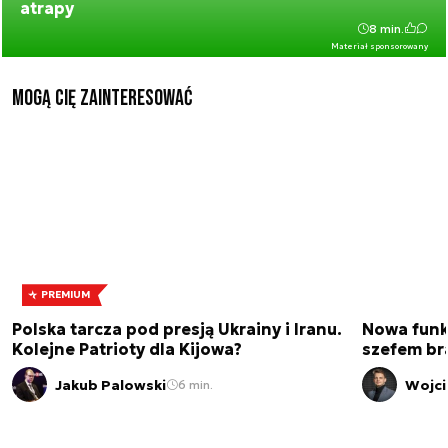
atrapy
8 min.
Materiał sponsorowany
Mogą Cię zainteresować
PREMIUM
Polska tarcza pod presją Ukrainy i Iranu.
Nowa funk
Kolejne Patrioty dla Kijowa?
szefem br
Jakub Palowski
Wojci
6 min.