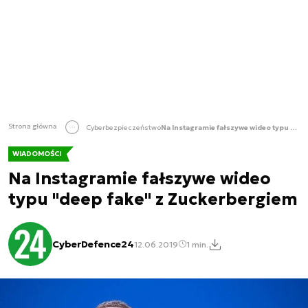
Strona główna
Cyberbezpieczeństwo
Na Instagramie fałszywe wideo typu "deep fake" z Zuckerbergiem
WIADOMOŚCI
Na Instagramie fałszywe wideo
typu "deep fake" z Zuckerbergiem
CyberDefence24
12.06.2019
1 min.