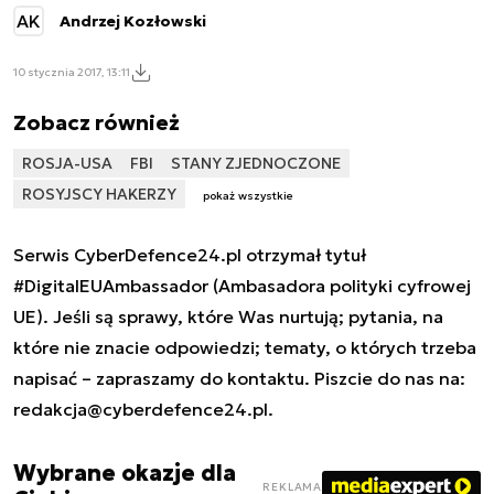
AK
Andrzej Kozłowski
10 stycznia 2017, 13:11
Zobacz również
ROSJA-USA
FBI
STANY ZJEDNOCZONE
ROSYJSCY HAKERZY
pokaż wszystkie
Serwis CyberDefence24.pl otrzymał tytuł
#DigitalEUAmbassador (Ambasadora polityki cyfrowej
UE). Jeśli są sprawy, które Was nurtują; pytania, na
które nie znacie odpowiedzi; tematy, o których trzeba
napisać – zapraszamy do kontaktu. Piszcie do nas na:
redakcja@cyberdefence24.pl
.
Wybrane okazje dla
REKLAMA