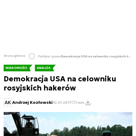
Strona główna
Polityka i prawo
Demokracja USA na celowniku rosyjskich hakerów
WIADOMOŚCI
ANALIZA
Demokracja USA na celowniku
rosyjskich hakerów
AK
Andrzej Kozłowski
10.01.2017
1 min.