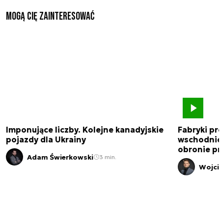
Mogą Cię zainteresować
Imponujące liczby. Kolejne kanadyjskie
Fabryki pr
pojazdy dla Ukrainy
wschodnie
obronie p
Adam Świerkowski
3 min.
Wojci