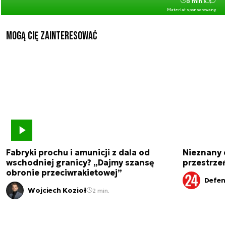
8 min.
Materiał sponsorowany
Mogą Cię zainteresować
Fabryki prochu i amunicji z dala od
Nieznany 
wschodniej granicy? „Dajmy szansę
przestrze
obronie przeciwrakietowej”
Defen
Wojciech Kozioł
2 min.