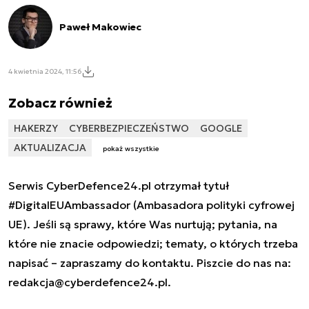
Paweł Makowiec
4 kwietnia 2024, 11:56
Zobacz również
HAKERZY
CYBERBEZPIECZEŃSTWO
GOOGLE
AKTUALIZACJA
pokaż wszystkie
Serwis CyberDefence24.pl otrzymał tytuł
#DigitalEUAmbassador (Ambasadora polityki cyfrowej
UE). Jeśli są sprawy, które Was nurtują; pytania, na
które nie znacie odpowiedzi; tematy, o których trzeba
napisać – zapraszamy do kontaktu. Piszcie do nas na:
redakcja@cyberdefence24.pl
.