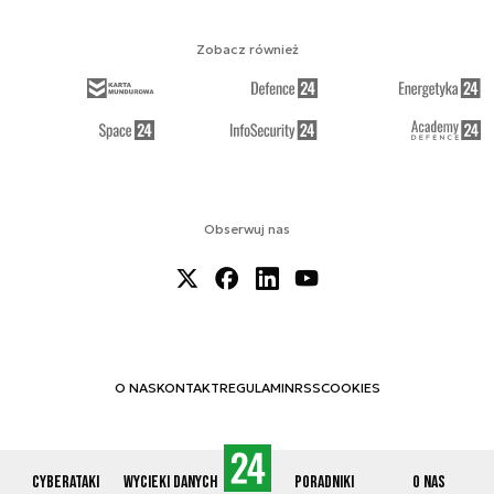
Zobacz również
Obserwuj nas
O NAS
KONTAKT
REGULAMIN
RSS
COOKIES
Cyberataki
Wycieki danych
Poradniki
O nas
© 2012-2026 CYBERDEFENCE24