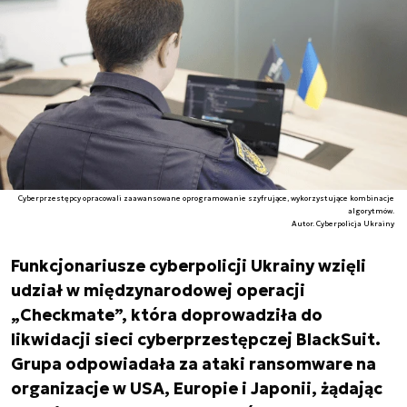
Cyberprzestępcy opracowali zaawansowane oprogramowanie szyfrujące, wykorzystujące kombinacje
algorytmów.
Autor. Cyberpolicja Ukrainy
Funkcjonariusze cyberpolicji Ukrainy wzięli
udział w międzynarodowej operacji
„Checkmate”, która doprowadziła do
likwidacji sieci cyberprzestępczej BlackSuit.
Grupa odpowiadała za ataki ransomware na
organizacje w USA, Europie i Japonii, żądając