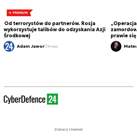
PREMIUM
Od terrorystów do partnerów. Rosja
„Operacja 
wykorzystuje talibów do odzyskania Azji
zamordowa
Środkowej
prawie się
Adam Jawor
Mateu
9 min.
Zobacz również