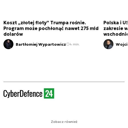
Koszt „złotej floty” Trumpa rośnie.
Polska i U
Program może pochłonąć nawet 275 mld
zakresie 
dolarów
wschodnie
Bartłomiej Wypartowicz
Wojci
4 min.
Zobacz również