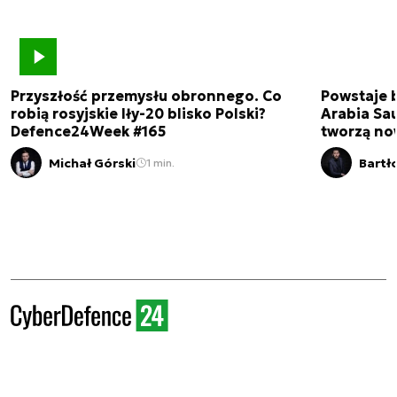
Przyszłość przemysłu obronnego. Co
Powstaje 
robią rosyjskie Iły-20 blisko Polski?
Arabia Sau
Defence24Week #165
tworzą no
Michał Górski
Bartł
1 min.