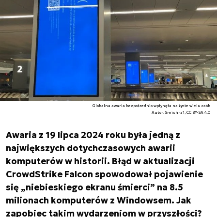
Globalna awaria bezpośrednio wpłynęła na życie wielu osób
Autor. Smishra1, CC BY-SA 4.0
Awaria z 19 lipca 2024 roku była jedną z
największych dotychczasowych awarii
komputerów w historii. Błąd w aktualizacji
CrowdStrike Falcon spowodował pojawienie
się „niebieskiego ekranu śmierci” na 8.5
milionach komputerów z Windowsem. Jak
zapobiec takim wydarzeniom w przyszłości?