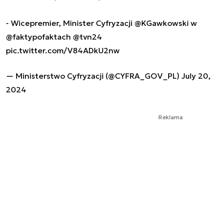
- Wicepremier, Minister Cyfryzacji
@KGawkowski
w
@faktypofaktach
@tvn24
pic.twitter.com/V84ADkU2nw
— Ministerstwo Cyfryzacji (@CYFRA_GOV_PL)
July 20,
2024
Reklama