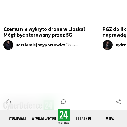
Czemu nie wykryto drona w Lipsku?
PGZ do lik
Mógł być sterowany przez 5G
naprawdę 
Bartłomiej Wypartowicz
Jędrz
5 min.
Cyberataki
Wycieki danych
Poradniki
O nas