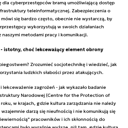
ę dla cyberprzestępców bramą umożliwiającą dostęp
frastruktury teleinformatycznej. Zabezpieczenia o
mówi się bardzo często, obecnie nie wystarczą, by
erprzestępcy wykorzystują w swoich działaniach
z naszymi metodami pracy i komunikacji.
 - istotny, choć lekceważący element obrony
piegostwem? Zrozumieć socjotechnikę i wiedzieć, jak
rzystania ludzkich słabości przez atakujących.
 i lekceważenie zagrożeń - jak wykazało badanie
truktury Narodowej (Centre for the Protection of
 roku, w krajach, gdzie kultura zarządzania nie należy
 wzajemnie darzą się nieufnością i nie komunikują się
niewiernością" pracowników i ich skłonnością do
estępcami
było wyraźnie wyższe, niż tam, gdzie kultura