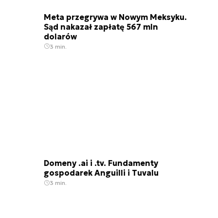
Meta przegrywa w Nowym Meksyku.
Sąd nakazał zapłatę 567 mln
dolarów
3 min.
Domeny .ai i .tv. Fundamenty
gospodarek Anguilli i Tuvalu
3 min.