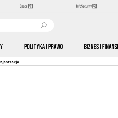
by
Polityka i prawo
Biznes i Finans
ejestracja