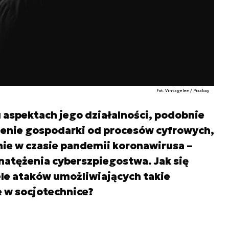
Fot. Vintagelee / Pixabay
 aspektach jego działalności, podobnie
żnienie gospodarki od procesów cyfrowych,
lnie w czasie pandemii koronawirusa –
 natężenia cyberszpiegostwa. Jak się
ele ataków umożliwiających takie
 w socjotechnice?