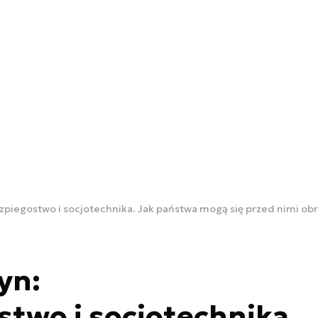
piegostwo i socjotechnika. Jak państwa mogą się przed nimi obr
yn:
two i socjotechnika.