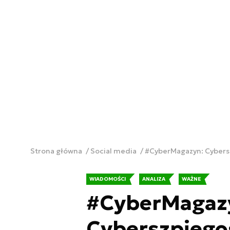
Strona główna
Social media
#CyberMagazyn: Cybersz
WIADOMOŚCI
ANALIZA
WAŻNE
#CyberMagaz
Cyberszpiegos