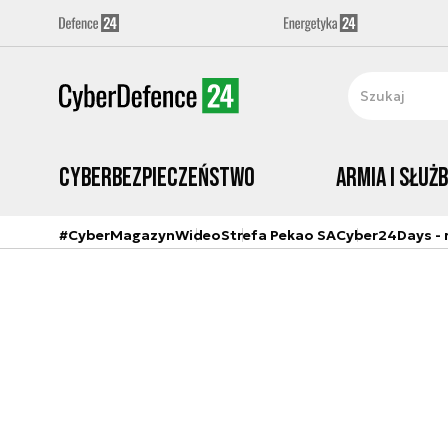
Cyberbezpieczeństwo
Armia i Służ
#CyberMagazyn
Wideo
Strefa Pekao SA
Cyber24Days - r