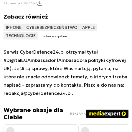
23 czerwca 2026, 16:57
Zobacz również
IPHONE
CYBERBEZPIECZEŃSTWO
APPLE
TECHNOLOGIE
pokaż wszystkie
Serwis CyberDefence24.pl otrzymał tytuł
#DigitalEUAmbassador (Ambasadora polityki cyfrowej
UE). Jeśli są sprawy, które Was nurtują; pytania, na
które nie znacie odpowiedzi; tematy, o których trzeba
napisać – zapraszamy do kontaktu. Piszcie do nas na:
redakcja@cyberdefence24.pl
.
Wybrane okazje dla
REKLAMA
Ciebie