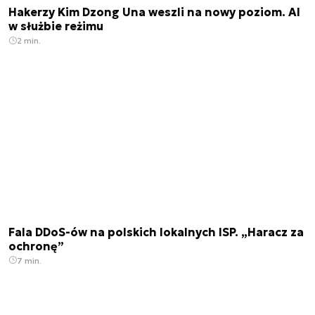
Hakerzy Kim Dzong Una weszli na nowy poziom. AI
w służbie reżimu
2 min.
Fala DDoS-ów na polskich lokalnych ISP. „Haracz za
ochronę”
7 min.