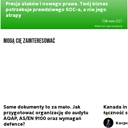
Presja ataków i nowego prawa. Twój biznes
potrzebuje prawdziwego SOC-a, a nie jego
atrapy
8 min.
Materiał sponsorowany
Mogą Cię zainteresować
Same dokumenty to za mało. Jak
Kanada in
przygotować organizację do audytu
łączność s
AQAP, AS/EN 9100 oraz wymagań
Kacpe
defence?