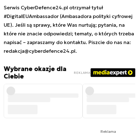
Serwis CyberDefence24.pl otrzymał tytuł
#DigitalEUAmbassador (Ambasadora polityki cyfrowej
UE). Jeśli są sprawy, które Was nurtują; pytania, na
które nie znacie odpowiedzi; tematy, o których trzeba
napisać – zapraszamy do kontaktu. Piszcie do nas na:
redakcja@cyberdefence24.pl
.
Wybrane okazje dla
REKLAMA
Ciebie
Reklama