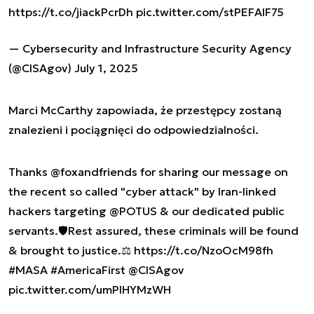
https://t.co/jiackPcrDh
pic.twitter.com/stPEFAlF75
— Cybersecurity and Infrastructure Security Agency
(@CISAgov)
July 1, 2025
Marci McCarthy zapowiada, że przestępcy zostaną
znalezieni i pociągnięci do odpowiedzialności.
Thanks
@foxandfriends
for sharing our message on
the recent so called "cyber attack" by Iran-linked
hackers targeting
@POTUS
& our dedicated public
servants.🛡️Rest assured, these criminals will be found
& brought to justice.⚖️
https://t.co/NzoOcM98fh
#MASA
#AmericaFirst
@CISAgov
pic.twitter.com/umPIHYMzWH