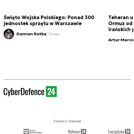
Święto Wojska Polskiego: Ponad 300
Teheran uz
jednostek sprzętu w Warszawie
Ormuz od 
irańskich
Damian Ratka
3 min.
Artur Marci
Zobacz również