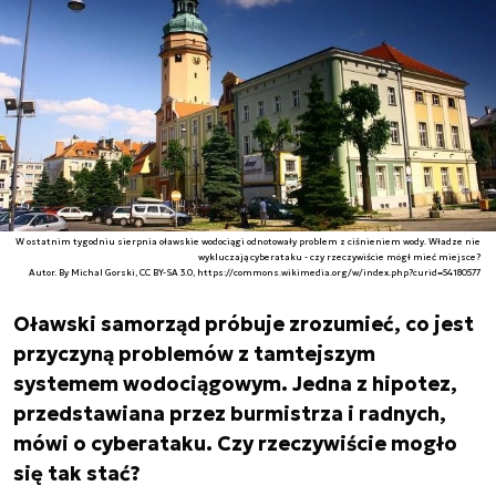
W ostatnim tygodniu sierpnia oławskie wodociągi odnotowały problem z ciśnieniem wody. Władze nie
wykluczają cyberataku - czy rzeczywiście mógł mieć miejsce?
Autor. By Michal Gorski, CC BY-SA 3.0, https://commons.wikimedia.org/w/index.php?curid=54180577
Oławski samorząd próbuje zrozumieć, co jest
przyczyną problemów z tamtejszym
systemem wodociągowym. Jedna z hipotez,
przedstawiana przez burmistrza i radnych,
mówi o cyberataku. Czy rzeczywiście mogło
się tak stać?