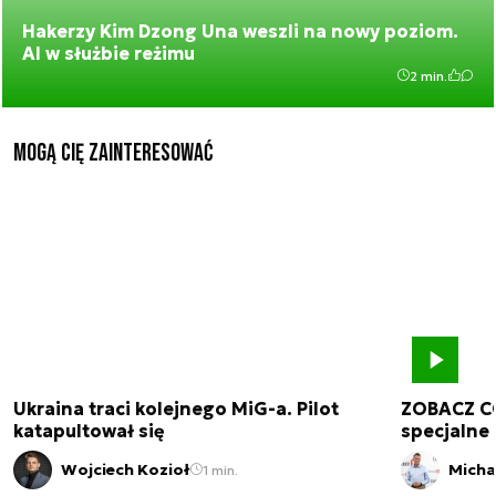
Hakerzy Kim Dzong Una weszli na nowy poziom.
AI w służbie reżimu
2 min.
Mogą Cię zainteresować
Ukraina traci kolejnego MiG-a. Pilot
ZOBACZ C
katapultował się
specjalne 
Wojciech Kozioł
Micha
1 min.