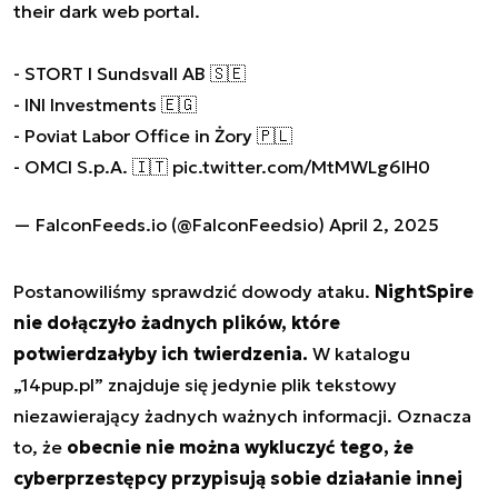
their dark web portal.
- STORT I Sundsvall AB 🇸🇪
- INI Investments 🇪🇬
- Poviat Labor Office in Żory 🇵🇱
- OMCI S.p.A. 🇮🇹
pic.twitter.com/MtMWLg6lH0
— FalconFeeds.io (@FalconFeedsio)
April 2, 2025
Postanowiliśmy sprawdzić dowody ataku.
NightSpire
nie dołączyło żadnych plików, które
potwierdzałyby ich twierdzenia.
W katalogu
„14pup.pl”
znajduje się jedynie plik tekstowy
niezawierający żadnych ważnych informacji. Oznacza
to, że
obecnie nie można wykluczyć tego, że
cyberprzestępcy przypisują sobie działanie innej