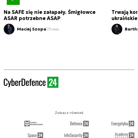
Na SAFE się nie załapały. Śmigłowce
Trwają kon
ASAR potrzebne ASAP
ukraińskie
Maciej Szopa
Bartł
1 min.
Zobacz również