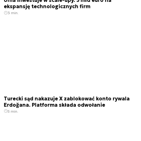
Unia inwestuje w scale-upy. 5 mld euro na
ekspansję technologicznych firm
3 min.
Turecki sąd nakazuje X zablokować konto rywala
Erdoğana. Platforma składa odwołanie
5 min.