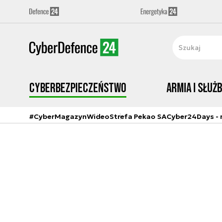
Cyberbezpieczeństwo
Armia i Służ
#CyberMagazyn
Wideo
Strefa Pekao SA
Cyber24Days - r