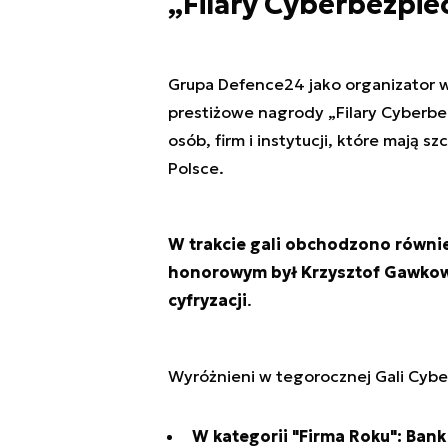
„Filary Cyberbezpi
Grupa Defence24 jako organizator w
prestiżowe nagrody „Filary Cyberb
osób, firm i instytucji, które mają
Polsce.
W trakcie gali obchodzono równie
honorowym był Krzysztof Gawkows
cyfryzacji
.
Wyróżnieni w tegorocznej Gali Cybe
W kategorii "Firma Roku": Bank