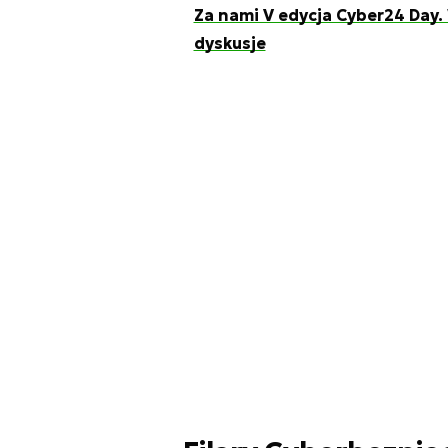
Za nami V edycja Cyber24 Day.
dyskusje