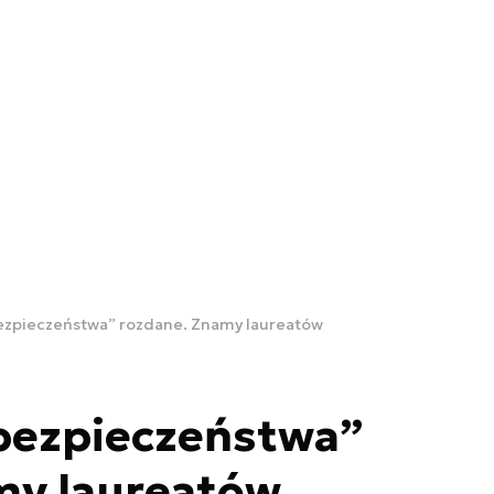
bezpieczeństwa” rozdane. Znamy laureatów
rbezpieczeństwa”
my laureatów