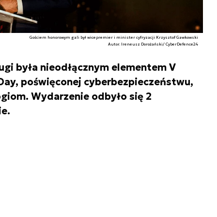
Gościem honorowym gali był wicepremier i minister cyfryzacji Krzysztof Gawkowski
Autor. Ireneusz Dorożański/ CyberDefence24
rugi była nieodłącznym elementem V
 Day, poświęconej cyberbezpieczeństwu,
ogiom. Wydarzenie odbyło się 2
e.