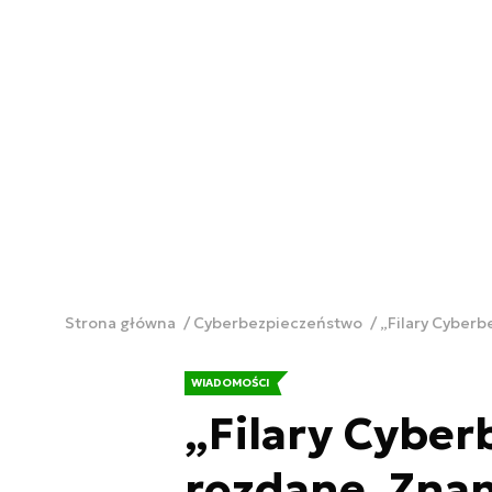
Strona główna
Cyberbezpieczeństwo
„Filary Cyber
WIADOMOŚCI
„Filary Cybe
rozdane. Zna