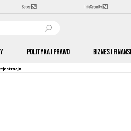
by
Polityka i prawo
Biznes i Finans
ejestracja