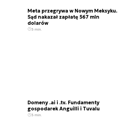
Meta przegrywa w Nowym Meksyku.
Sąd nakazał zapłatę 567 mln
dolarów
3 min.
Domeny .ai i .tv. Fundamenty
gospodarek Anguilli i Tuvalu
3 min.