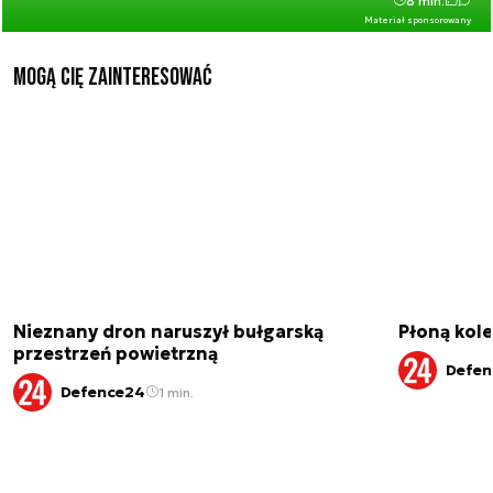
8 min.
Materiał sponsorowany
Mogą Cię zainteresować
Nieznany dron naruszył bułgarską
Płoną kole
przestrzeń powietrzną
Defen
Defence24
1 min.