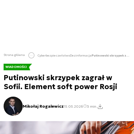
Strona główna
Cyberbezpieczeństwo
Dezinformacja
Putinowski skrzypek zagrał w Sofii. Element soft power Rosji
WIADOMOŚCI
Putinowski skrzypek zagrał w
Sofii. Element soft power Rosji
Mikołaj Rogalewicz
15.05.2026
3 min.