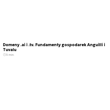
Domeny .ai i .tv. Fundamenty gospodarek Anguilli i
Tuvalu
3 min.