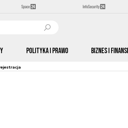
by
Polityka i prawo
Biznes i Finans
ejestracja