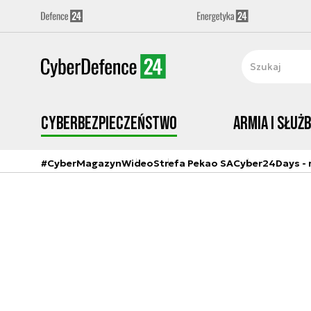
Cyberbezpieczeństwo
Armia i Służ
#CyberMagazyn
Wideo
Strefa Pekao SA
Cyber24Days - r