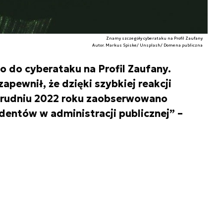
Znamy szczegóły cyberataku na Profil Zaufany
Autor. Markus Spiske/ Unsplash/ Domena publiczna
 do cyberataku na Profil Zaufany.
apewnił, że dzięki szybkiej reakcji
 grudniu 2022 roku zaobserwowano
dentów w administracji publicznej” –