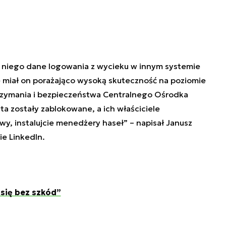
niego dane logowania z wycieku w innym systemie
że miał on porażająco wysoką skuteczność na poziomie
utrzymania i bezpieczeństwa Centralnego Ośrodka
ta zostały zablokowane, a ich właściciele
y, instalujcie menedżery haseł” – napisał Janusz
ie LinkedIn.
 się bez szkód”