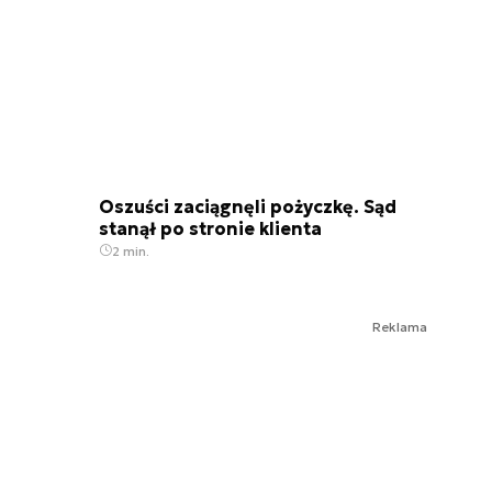
Oszuści zaciągnęli pożyczkę. Sąd
stanął po stronie klienta
2 min.
Reklama