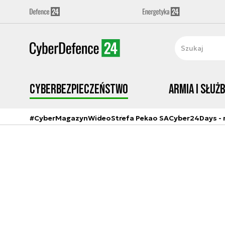
Cyberbezpieczeństwo
Armia i Służ
#CyberMagazyn
Wideo
Strefa Pekao SA
Cyber24Days - r