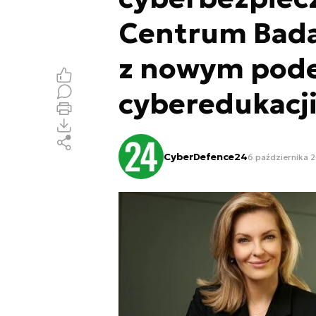
Centrum Badań
z nowym pode
cyberedukacj
CyberDefence24
6 października 2