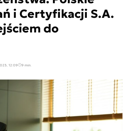
 i Certyfikacji S.A.
jściem do
i
023, 12:09
9 min.