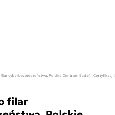
o filar cyberbezpieczeństwa. Polskie Centrum Badań i Certyfikac
 filar
eństwa. Polskie