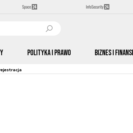
by
Polityka i prawo
Biznes i Finans
ejestracja