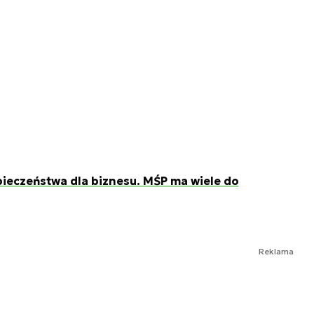
pieczeństwa dla biznesu. MŚP ma wiele do
Reklama