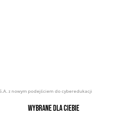
ji S.A. z nowym podejściem do cyberedukacji
Wybrane dla Ciebie