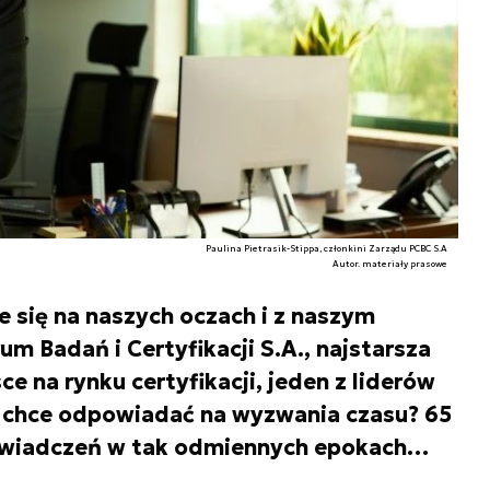
Paulina Pietrasik-Stippa, członkini Zarządu PCBC S.A
Autor. materiały prasowe
 się na naszych oczach i z naszym
um Badań i Certyfikacji S.A., najstarsza
ce na rynku certyfikacji, jeden z liderów
ji chce odpowiadać na wyzwania czasu? 65
oświadczeń w tak odmiennych epokach…