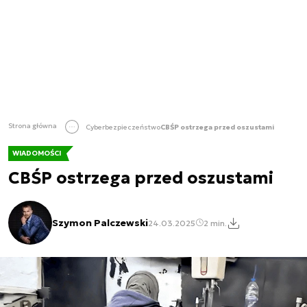
Strona główna
Cyberbezpieczeństwo
CBŚP ostrzega przed oszustami
WIADOMOŚCI
CBŚP ostrzega przed oszustami
Szymon Palczewski
24.03.2025
2 min.