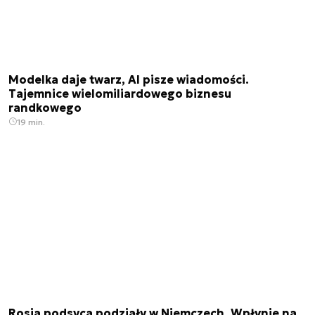
Modelka daje twarz, AI pisze wiadomości.
Tajemnice wielomiliardowego biznesu
randkowego
19 min.
Rosja podsyca podziały w Niemczech. Wpłynie na