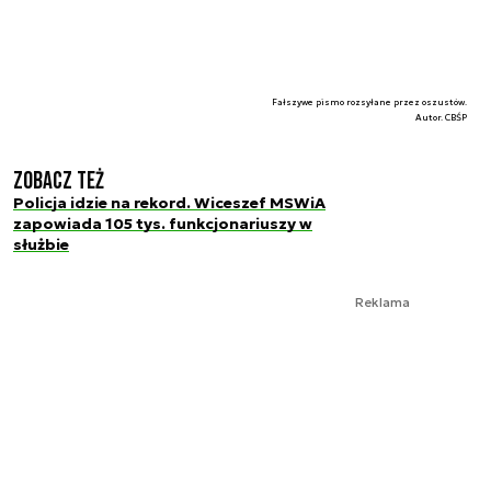
Fałszywe pismo rozsyłane przez oszustów.
Autor. CBŚP
Zobacz też
Policja idzie na rekord. Wiceszef MSWiA
zapowiada 105 tys. funkcjonariuszy w
służbie
Reklama