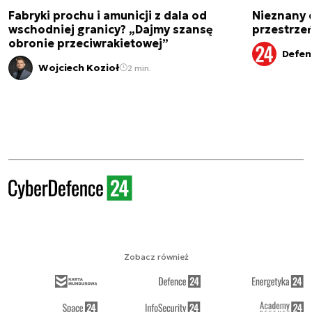
Fabryki prochu i amunicji z dala od
Nieznany 
wschodniej granicy? „Dajmy szansę
przestrze
obronie przeciwrakietowej”
Defen
Wojciech Kozioł
2 min.
Zobacz również