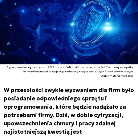
Z przeprowadzonego w styczniu 2023 r. przez ICAN Institute badania dla Dell Technologies wynika,
że hybrydowy model pracy jest już wdrożony w większości dużych firmy i połowie małych.
Autor. materiały prasowe
W przeszłości zwykle wyzwaniem dla firm było
posiadanie odpowiedniego sprzętu i
oprogramowania, które będzie nadążało za
potrzebami firmy. Dziś, w dobie cyfryzacji,
upowszechnienia chmury i pracy zdalnej
najistotniejszą kwestią jest