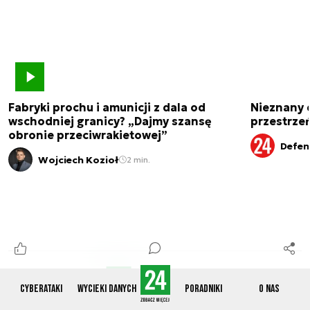
Fabryki prochu i amunicji z dala od
Nieznany 
wschodniej granicy? „Dajmy szansę
przestrze
obronie przeciwrakietowej”
Defen
Wojciech Kozioł
2 min.
Cyberataki
Wycieki danych
Poradniki
O nas