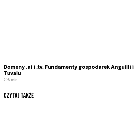
Domeny .ai i .tv. Fundamenty gospodarek Anguilli i
Tuvalu
3 min.
Czytaj także