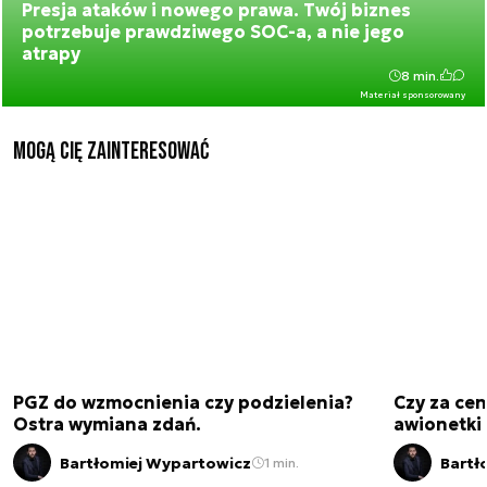
Presja ataków i nowego prawa. Twój biznes
potrzebuje prawdziwego SOC-a, a nie jego
atrapy
8 min.
Materiał sponsorowany
Mogą Cię zainteresować
PGZ do wzmocnienia czy podzielenia?
Czy za cen
Ostra wymiana zdań.
awionetki 
Bartłomiej Wypartowicz
Bartł
1 min.