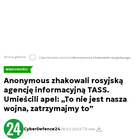
Strona główna
Cyberbezpieczeństwo
Anonymous zhakowali rosyjską agencję informacyjną TASS. Umieścili apel: „To nie jest nasza wojna, zatrzymajmy to”
WIADOMOŚCI
Anonymous zhakowali rosyjską
agencję informacyjną TASS.
Umieścili apel: „To nie jest nasza
wojna, zatrzymajmy to”
CyberDefence24
28.02.2022
3 min.