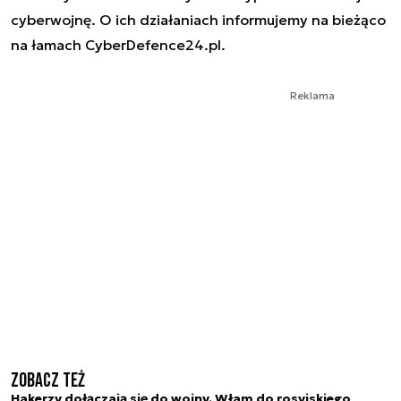
cyberwojnę. O ich działaniach informujemy na bieżąco
na łamach CyberDefence24.pl.
Reklama
Zobacz też
Hakerzy dołączają się do wojny. Włam do rosyjskiego