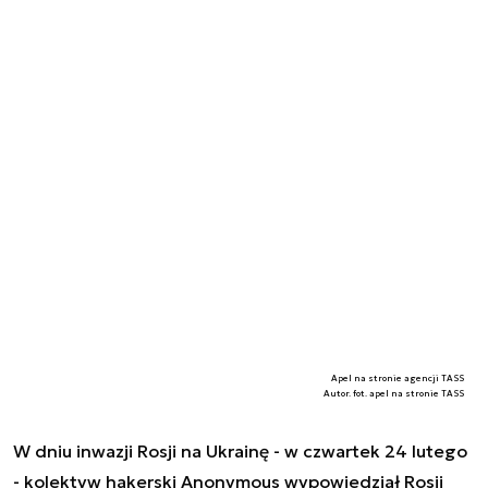
Apel na stronie agencji TASS
Autor. fot. apel na stronie TASS
W dniu inwazji Rosji na Ukrainę - w czwartek 24 lutego
- kolektyw hakerski Anonymous wypowiedział Rosji