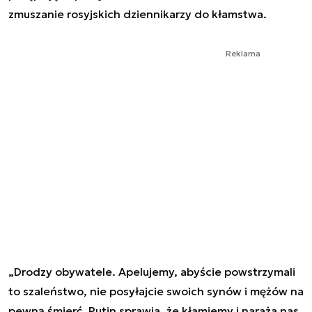
zmuszanie rosyjskich dziennikarzy do kłamstwa.
Reklama
„Drodzy obywatele. Apelujemy, abyście powstrzymali
to szaleństwo, nie posyłajcie swoich synów i mężów na
pewną śmierć. Putin sprawia, że kłamiemy i naraża nas