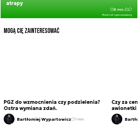
atrapy
8 min.
Materiał sponsorowany
Mogą Cię zainteresować
PGZ do wzmocnienia czy podzielenia?
Czy za cen
Ostra wymiana zdań.
awionetki 
Bartłomiej Wypartowicz
Bartł
1 min.