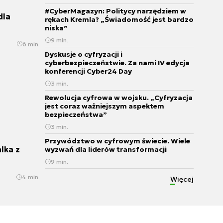
#CyberMagazyn: Politycy narzędziem w
dla
rękach Kremla? „Świadomość jest bardzo
niska”
9 min.
6 min.
Dyskusje o cyfryzacji i
cyberbezpieczeństwie. Za nami IV edycja
konferencji Cyber24 Day
3 min.
Rewolucja cyfrowa w wojsku. „Cyfryzacja
jest coraz ważniejszym aspektem
bezpieczeństwa”
3 min.
Przywództwo w cyfrowym świecie. Wiele
lka z
wyzwań dla liderów transformacji
9 min.
Czy regulacje Big Techów ochronią
4 min.
Więcej
użytkowników przed utowarowieniem?
7 min.
Czy jesteśmy gotowi na AI w operacjach
informacyjnych?