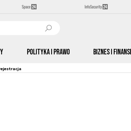
by
Polityka i prawo
Biznes i Finans
ejestracja