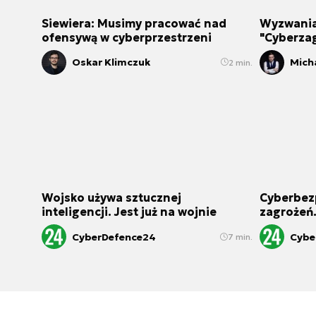
Siewiera: Musimy pracować nad
Wyzwania
ofensywą w cyberprzestrzeni
"Cyberza
Oskar Klimczuk
Mich
2 min.
Wojsko używa sztucznej
Cyberbezp
inteligencji. Jest już na wojnie
zagrożeń.
CyberDefence24
Cybe
7 min.