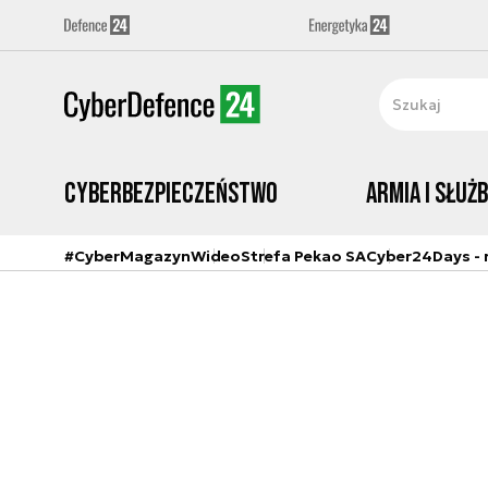
Cyberbezpieczeństwo
Armia i Służ
#CyberMagazyn
Wideo
Strefa Pekao SA
Cyber24Days - r