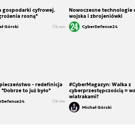
 gospodarki cyfrowej.
Nowoczesne technologie 
grożenia rosną"
wojska i zbrojeniówki
ał Górski
CyberDefence24
5 min.
ieczeństwo - redefinicja
#CyberMagazyn: Walka z
 "Dobrze to już było"
cyberprzestępczością = wa
wiatrakami?
rDefence24
9 min.
Michał Górski