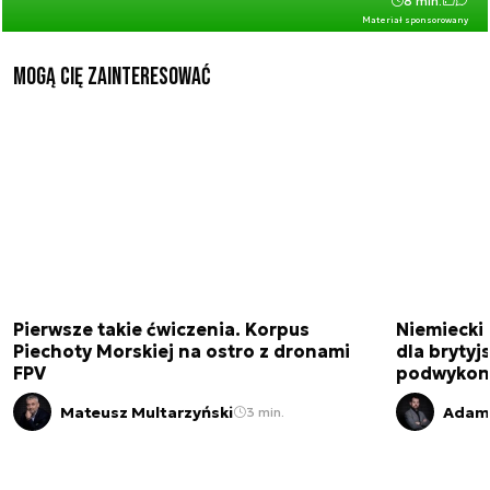
8 min.
Materiał sponsorowany
Mogą Cię zainteresować
Pierwsze takie ćwiczenia. Korpus
Niemiecki 
Piechoty Morskiej na ostro z dronami
dla brytyjs
FPV
podwykon
Mateusz Multarzyński
Adam 
3 min.