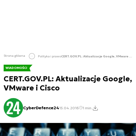
Strona główna
Polityka i prawo
CERT.GOV.PL: Aktualizacje Google, VMware i Cisco
WIADOMOŚCI
CERT.GOV.PL: Aktualizacje Google,
VMware i Cisco
CyberDefence24
15.04.2016
1 min.