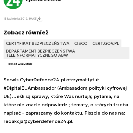
15 kwietnia 2016, 19:03
Zobacz również
CERTYFIKAT BEZPIECZEŃSTWA
CISCO
CERT.GOV.PL
DEPARTAMENT BEZPIECZEŃSTWA
TELEINFORMATYCZNEGO ABW
pokaż wszystkie
Serwis CyberDefence24.pl otrzymał tytuł
#DigitalEUAmbassador (Ambasadora polityki cyfrowej
UE). Jeśli są sprawy, które Was nurtują; pytania, na
które nie znacie odpowiedzi; tematy, o których trzeba
napisać – zapraszamy do kontaktu. Piszcie do nas na:
redakcja@cyberdefence24.pl
.