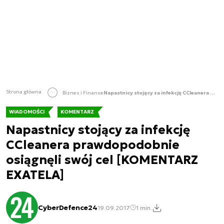
Strona główna
Biznes i Finanse
Napastnicy stojący za infekcję CCleanera prawdopodobnie osiągnęli swój cel [KOMENTARZ EXATELA]
WIADOMOŚCI
KOMENTARZ
Napastnicy stojący za infekcję
CCleanera prawdopodobnie
osiągnęli swój cel [KOMENTARZ
EXATELA]
CyberDefence24
19.09.2017
1 min.