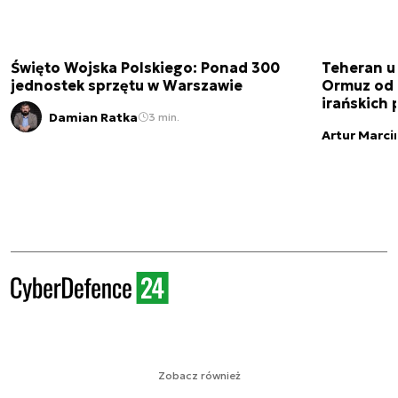
Święto Wojska Polskiego: Ponad 300
Teheran uz
jednostek sprzętu w Warszawie
Ormuz od 
irańskich
Damian Ratka
3 min.
Artur Marci
Zobacz również