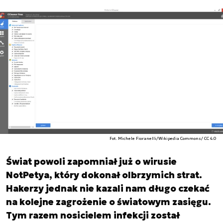
Fot. Michele Fioranelli/Wikipedia Commons/ CC 4.0
Świat powoli zapomniał już o wirusie
NotPetya, który dokonał olbrzymich strat.
Hakerzy jednak nie kazali nam długo czekać
na kolejne zagrożenie o światowym zasięgu.
Tym razem nosicielem infekcji został