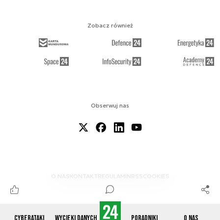
Zobacz również
Obserwuj nas
O NAS
KONTAKT
REGULAMIN
RSS
COOKIES
Cyberataki
Wycieki danych
Poradniki
O nas