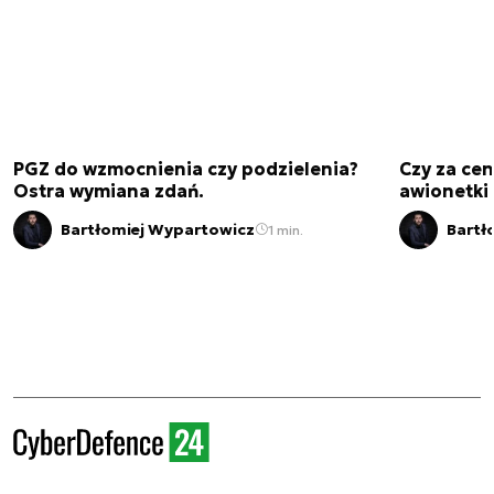
PGZ do wzmocnienia czy podzielenia?
Czy za cen
Ostra wymiana zdań.
awionetki 
Bartłomiej Wypartowicz
Bartł
1 min.