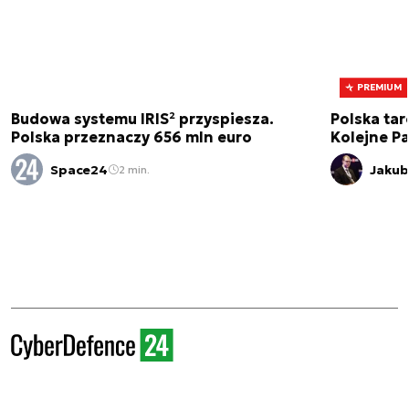
PREMIUM
Budowa systemu IRIS² przyspiesza.
Polska tar
Polska przeznaczy 656 mln euro
Kolejne Pa
Space24
Jakub
2 min.