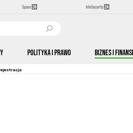
by
Polityka i prawo
Biznes i Finans
ejestracja