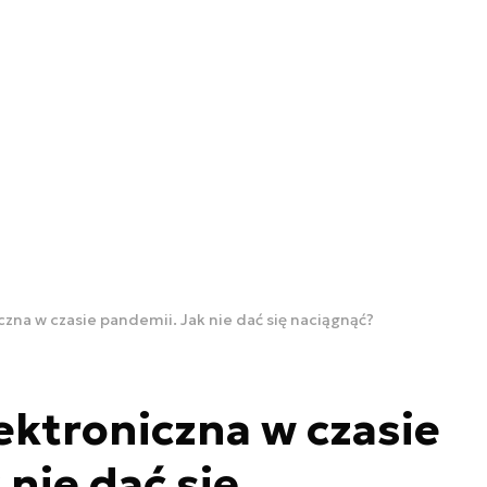
zna w czasie pandemii. Jak nie dać się naciągnąć?
ktroniczna w czasie
nie dać się