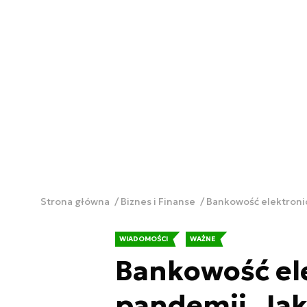
Strona główna
Biznes i Finanse
Bankowość elektronic
WIADOMOŚCI
WAŻNE
Bankowość ele
pandemii. Jak 