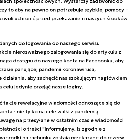
alach społecznościowych. Wystarczy zadzwonić do
zy to aby na pewno on potrzebuje szybkiej pomocy –
 pozwoli uchronić przed przekazaniem naszych środków
 danych do logowania do naszego serwisu
kcie nierozważnego zalogowania się do artykułu z
maga dostępu do naszego konta na Facebooku, aby
czasie panującej pandemii koronawirusa,
e działania, aby zachęcić nas szokującym nagłówkiem
a celu jedynie przejąć nasze loginy.
ć także rewelacyjne wiadomości odnoszące się do
onta - nie tylko na cele walki z pandemią
uwagę na przesyłane w ostatnim czasie wiadomości
łatności o treści “Informujemy, iz zgodnie z
a srodki na rachunku zostaja przekazane do rezerw