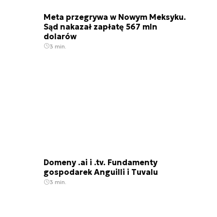
Meta przegrywa w Nowym Meksyku.
Sąd nakazał zapłatę 567 mln
dolarów
3 min.
Domeny .ai i .tv. Fundamenty
gospodarek Anguilli i Tuvalu
3 min.