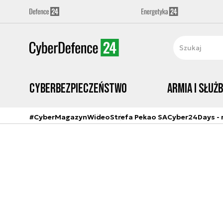
Cyberbezpieczeństwo
Armia i Służ
#CyberMagazyn
Wideo
Strefa Pekao SA
Cyber24Days - r