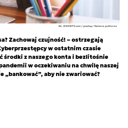
fot. JESHOOTS-com / pixabay / Domena publiczna
a? Zachowaj czujność! – ostrzegają
 Cyberprzestępcy w ostatnim czasie
ąć środki z naszego konta i bezlitośnie
pandemii w oczekiwaniu na chwilę naszej
ie „bankować”, aby nie zwariować?