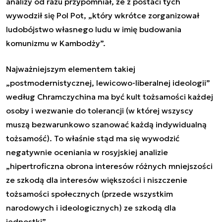
analizy od razu przypomniał, że z postaci tych
wywodził się Pol Pot, „
który wkrótce zorganizował
ludobójstwo własnego ludu w imię budowania
komunizmu w Kambodży
”.
Najważniejszym elementem takiej
„
postmodernistycznej, lewicowo-liberalnej ideologii
”
według
Chramczychin
a ma być kult tożsamości każdej
osoby i wezwanie do tolerancji (w której wszyscy
muszą bezwarunkowo szanować każdą indywidualną
tożsamość). To właśnie stąd ma się wywodzić
negatywnie oceniania w rosyjskiej analizie
„
hipertroficzna obrona interesów różnych mniejszości
ze szkodą dla interesów większości i niszczenie
tożsamości społecznych (przede wszystkim
narodowych i ideologicznych) ze szkodą dla
jednostki
”.