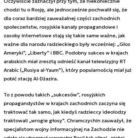
Oczywiście zaznaczył przy tym, że niekoniecznie
chodzi tu o Rosję, ale jednocześnie pochwalił się, że
dla coraz bardziej zauważalnej części zachodnich
społeczeństw, rosyjskie kanały propagandowe i
zasoby internetowe stają się takie same ważne, jak
ważne dla narodu radzieckiego były wcześniej: „Głos
Ameryki”, „Liberty” i BBC. Podobny sukces w krajach
arabskich miał zresztą odnieść kanał telewizyjny RT
Arabic („Rusiya al-Yaum”), który popularnością miał już
pobić stację Al-Dżazira.
To z powodu takich „sukcesów”, rosyjskich
propagandystów w krajach zachodnich zaczyna się
traktować tak samo, jak kiedyś radzieccy ideolodzy
traktowali „wrogie głosy”.
Chramczychin
zauważył, że
specjalistom wojny informacyjnej na Zachodzie nie
udało się utworzyć wewnątrz Rosji tak silnej „piątej