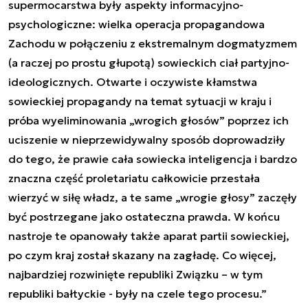
supermocarstwa były aspekty informacyjno-
psychologiczne: wielka operacja propagandowa
Zachodu w połączeniu z ekstremalnym dogmatyzmem
(a raczej po prostu głupotą) sowieckich ciał partyjno-
ideologicznych. Otwarte i oczywiste kłamstwa
sowieckiej propagandy na temat sytuacji w kraju i
próba wyeliminowania „wrogich głosów” poprzez ich
uciszenie w nieprzewidywalny sposób doprowadziły
do tego, że prawie cała sowiecka inteligencja i bardzo
znaczna część proletariatu całkowicie przestała
wierzyć w siłę władz, a te same „wrogie głosy” zaczęły
być postrzegane jako ostateczna prawda. W końcu
nastroje te opanowały także aparat partii sowieckiej,
po czym kraj został skazany na zagładę. Co więcej,
najbardziej rozwinięte republiki Związku – w tym
republiki bałtyckie - były na czele tego procesu
.”