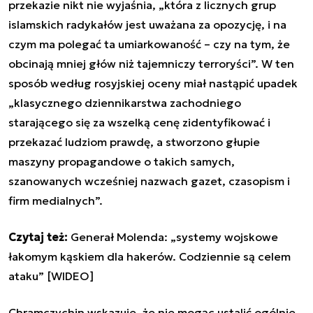
przekazie nikt nie wyjaśnia, „
która z licznych grup
islamskich radykałów jest uważana za opozycję, i na
czym ma polegać ta umiarkowaność – czy na tym, że
obcinają mniej głów niż tajemniczy terroryści
”. W ten
sposób według rosyjskiej oceny miał nastąpić upadek
„
klasycznego dziennikarstwa zachodniego
starającego się za wszelką cenę zidentyfikować i
przekazać ludziom prawdę, a stworzono głupie
maszyny propagandowe o takich samych,
szanowanych wcześniej nazwach gazet, czasopism i
firm medialnych
”.
Czytaj też:
Generał Molenda: „systemy wojskowe
łakomym kąskiem dla hakerów. Codziennie są celem
ataku” [WIDEO]
Chramczychin
wskazuje, że nie mogąc ustalić ogólnie