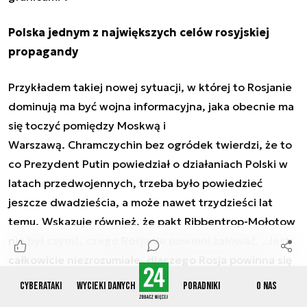
Polska jednym z największych celów rosyjskiej
propagandy
Przykładem takiej nowej sytuacji, w której to Rosjanie
dominują ma być wojna informacyjna, jaka obecnie ma
się toczyć pomiędzy Moskwą i
Warszawą. Chramczychin bez ogródek twierdzi, że to
co Prezydent Putin powiedział o działaniach Polski w
latach przedwojennych, trzeba było powiedzieć
jeszcze dwadzieścia, a może nawet trzydzieści lat
temu. Wskazuje również, że pakt Ribbentrop-Mołotow
nie był czymś, czego Rosjanie powinni żałować. „
Jest
całkowicie niezrozumiałe, dlaczego Rosja powinna się
bez końca kajać za pakt Ribbentrop-Mołotow, skoro
Cyberataki
Wycieki danych
Poradniki
O nas
inne kraje europejskie absolutnie nie chcą się kajać za