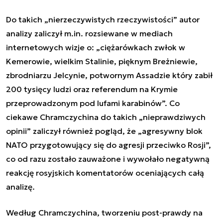
Do takich „nierzeczywistych rzeczywistości” autor
analizy zaliczył m.in. rozsiewane w mediach
internetowych wizje o: „
ciężarówkach zwłok w
Kemerowie, wielkim Stalinie, pięknym Breżniewie,
zbrodniarzu Jelcynie, potwornym Assadzie który zabił
200 tysięcy ludzi oraz referendum na Krymie
przeprowadzonym pod lufami karabinów
”. Co
ciekawe
Chramczychin
a do takich „nieprawdziwych
opinii” zaliczył również pogląd, że „
agresywny blok
NATO przygotowujący się do agresji przeciwko Rosji
”,
co od razu zostało zauważone i wywołało negatywną
reakcję rosyjskich komentatorów oceniających całą
analizę.
Według
Chramczychin
a, tworzeniu post-prawdy na