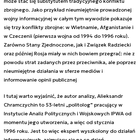
może stać się substytutem tradycyjnego konfliktu
zbrojnego. Jako przykład nieumiejętnie prowadzonej
wojny informacyjnej w całym tym wywodzie pokazuje
się trzy konflikty zbrojne: w Wietnamie, Afganistanie i
w Czeczenii (pierwsza wojna od 1994 do 1996 roku).
Zarówno Stany Zjednoczone, jak i Związek Radziecki
oraz później Rosja miały w nich bowiem przegrać: nie z
powodu strat zadanych przez przeciwnika, ale poprzez
nieumiejętne działania w sferze mediów i
informowanie opinii publicznej
I tutaj warto wyjaśnić, że autor analizy, Alieksandr
Chramczychin to 53-letni „politolog” pracujący w
Instytucie Analiz Politycznych i Wojskowych IPWA od
momentu jego utworzenia, a więc od stycznia
1996 roku. Jest to więc ekspert wyszkolony do działań
informacyjnych, zajmujący się na co dzień