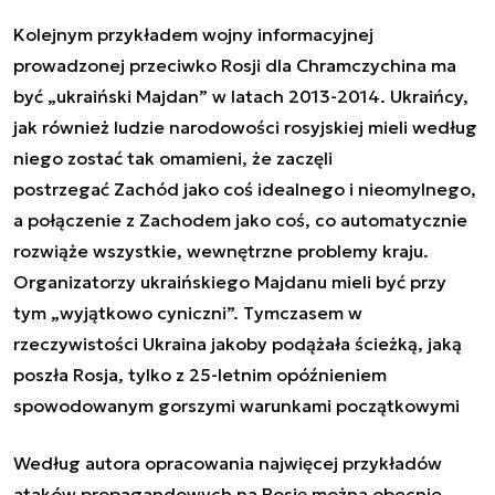
Kolejnym przykładem wojny informacyjnej
prowadzonej przeciwko Rosji dla Chramczychina ma
być „
ukraiński Majdan
” w latach 2013-2014. Ukraińcy,
jak również ludzie narodowości rosyjskiej mieli według
niego zostać tak omamieni, że zaczęli
postrzegać Zachód jako coś idealnego i nieomylnego,
a połączenie z Zachodem jako coś, co automatycznie
rozwiąże wszystkie, wewnętrzne problemy kraju.
Organizatorzy ukraińskiego Majdanu mieli być przy
tym „
wyjątkowo cyniczni
”. Tymczasem w
rzeczywistości Ukraina jakoby podążała ścieżką, jaką
poszła Rosja, tylko z 25-letnim opóźnieniem
spowodowanym gorszymi warunkami początkowymi
Według autora opracowania najwięcej przykładów
ataków propagandowych na Rosję można obecnie