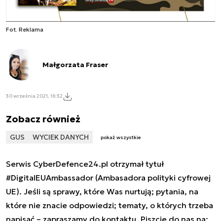
Fot. Reklama
Małgorzata Fraser
30 września 2021, 16:32
Zobacz również
GUS
WYCIEK DANYCH
pokaż wszystkie
Serwis CyberDefence24.pl otrzymał tytuł
#DigitalEUAmbassador (Ambasadora polityki cyfrowej
UE). Jeśli są sprawy, które Was nurtują; pytania, na
które nie znacie odpowiedzi; tematy, o których trzeba
napisać – zapraszamy do kontaktu. Piszcie do nas na: