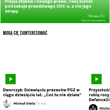
Presja ataków i nowego prawa. Twój biznes
potrzebuje prawdziwego SOC-a, a nie jego
atrapy
8 min.
Materiał sponsorowany
Mogą Cię zainteresować
Dworczyk: Dziewięciu prezesów PGZ w
Przyszłoś
ciągu dziesięciu lat. „Coś tu nie działa”
robią rosyj
Defence2
Michał Stela
3 min.
Micha