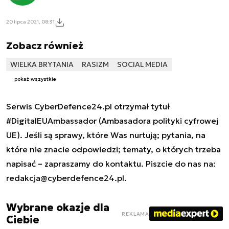
20 lipca 2021, 08:31
Zobacz również
WIELKA BRYTANIA
RASIZM
SOCIAL MEDIA
pokaż wszystkie
Serwis CyberDefence24.pl otrzymał tytuł
#DigitalEUAmbassador (Ambasadora polityki cyfrowej
UE). Jeśli są sprawy, które Was nurtują; pytania, na
które nie znacie odpowiedzi; tematy, o których trzeba
napisać – zapraszamy do kontaktu. Piszcie do nas na:
redakcja@cyberdefence24.pl
.
Wybrane okazje dla
REKLAMA
Ciebie