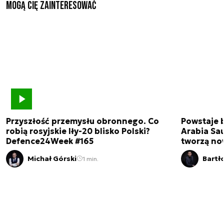
Mogą Cię zainteresować
Przyszłość przemysłu obronnego. Co
Powstaje 
robią rosyjskie Iły-20 blisko Polski?
Arabia Sau
Defence24Week #165
tworzą no
Michał Górski
Bartł
1 min.