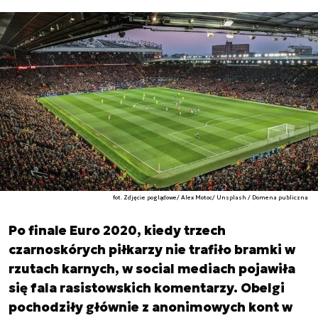
fot. Zdjęcie poglądowe/ Alex Motoc/ Unsplash / Domena publiczna
Po finale Euro 2020, kiedy trzech
czarnoskórych piłkarzy nie trafiło bramki w
rzutach karnych, w social mediach pojawiła
się fala rasistowskich komentarzy. Obelgi
pochodziły głównie z anonimowych kont w