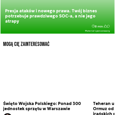
Presja ataków i nowego prawa. Twój biznes
potrzebuje prawdziwego SOC-a, a nie jego
atrapy
8 min.
Materiał sponsorowany
Mogą Cię zainteresować
Święto Wojska Polskiego: Ponad 300
Teheran uz
jednostek sprzętu w Warszawie
Ormuz od 
irańskich