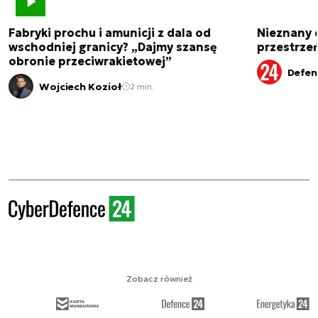
Fabryki prochu i amunicji z dala od
Nieznany 
wschodniej granicy? „Dajmy szansę
przestrze
obronie przeciwrakietowej”
Defen
Wojciech Kozioł
2 min.
Zobacz również