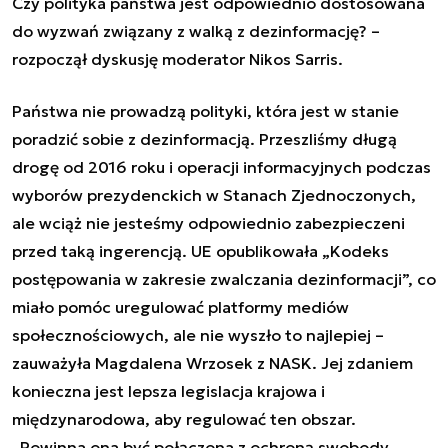
Czy polityka państwa jest odpowiednio dostosowana
do wyzwań związany z walką z dezinformację? –
rozpoczął dyskusję moderator Nikos Sarris.
Państwa nie prowadzą polityki, która jest w stanie
poradzić sobie z dezinformacją. Przeszliśmy długą
drogę od 2016 roku i operacji informacyjnych podczas
wyborów prezydenckich w Stanach Zjednoczonych,
ale wciąż nie jesteśmy odpowiednio zabezpieczeni
przed taką ingerencją. UE opublikowała „Kodeks
postępowania w zakresie zwalczania dezinformacji”, co
miało pomóc uregulować platformy mediów
społecznościowych, ale nie wyszło to najlepiej –
zauważyła Magdalena Wrzosek z NASK. Jej zdaniem
konieczna jest lepsza legislacja krajowa i
międzynarodowa, aby regulować ten obszar.
„
Powinna ona być połączona z ochroną swobody