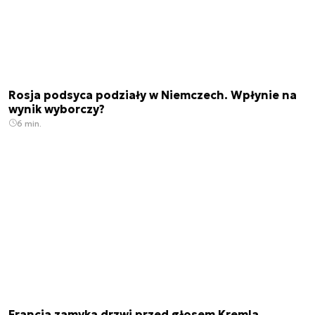
Rosja podsyca podziały w Niemczech. Wpłynie na
wynik wyborczy?
6 min.
Francja zamyka drzwi przed głosem Kremla