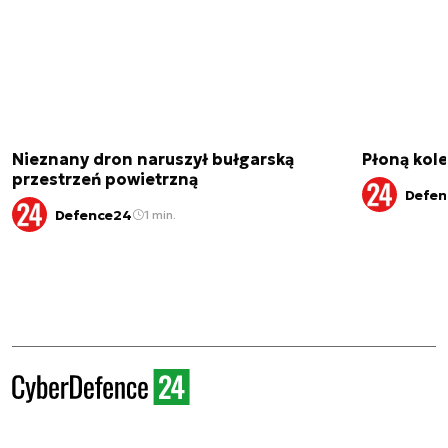
Nieznany dron naruszył bułgarską
Płoną kole
przestrzeń powietrzną
Defen
Defence24
1 min.