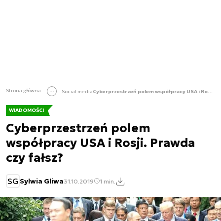
Strona główna
Social media
Cyberprzestrzeń polem współpracy USA i Rosji. Prawda czy fałsz?
WIADOMOŚCI
Cyberprzestrzeń polem
współpracy USA i Rosji. Prawda
czy fałsz?
SG
Sylwia Gliwa
31.10.2019
1 min.