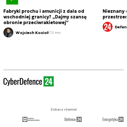
Fabryki prochu i amunicji z dala od
Nieznany 
wschodniej granicy? „Dajmy szansę
przestrze
obronie przeciwrakietowej”
Defen
Wojciech Kozioł
2 min.
Zobacz również