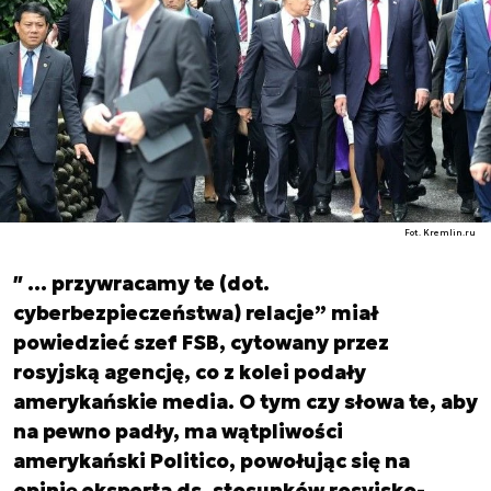
Fot. Kremlin.ru
″ … przywracamy te (dot.
cyberbezpieczeństwa) relacje” miał
powiedzieć szef FSB, cytowany przez
rosyjską agencję, co z kolei podały
amerykańskie media. O tym czy słowa te, aby
na pewno padły, ma wątpliwości
amerykański Politico, powołując się na
opinię eksperta ds. stosunków rosyjsko-