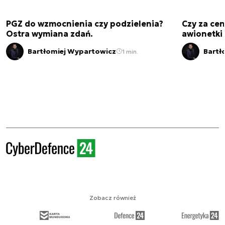
PGZ do wzmocnienia czy podzielenia?
Czy za cen
Ostra wymiana zdań.
awionetki 
Bartłomiej Wypartowicz
Bartł
1 min.
Zobacz również