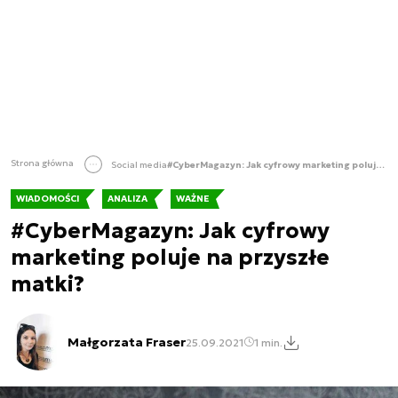
Strona główna
Social media
#CyberMagazyn: Jak cyfrowy marketing poluje na przyszłe matki?
WIADOMOŚCI
ANALIZA
WAŻNE
#CyberMagazyn: Jak cyfrowy
marketing poluje na przyszłe
matki?
Małgorzata Fraser
25.09.2021
1 min.