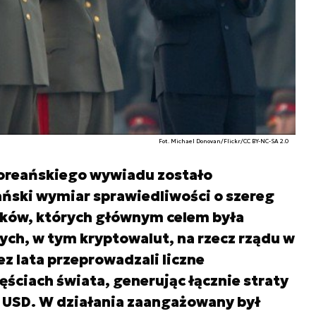
Fot. Michael Donovan/Flickr/CC BY-NC-SA 2.0
oreańskiego wywiadu zostało
ński wymiar sprawiedliwości o szereg
ków, których głównym celem była
ch, w tym kryptowalut, na rzecz rządu w
z lata przeprowadzali liczne
ęściach świata, generując łącznie straty
d USD. W działania zaangażowany był