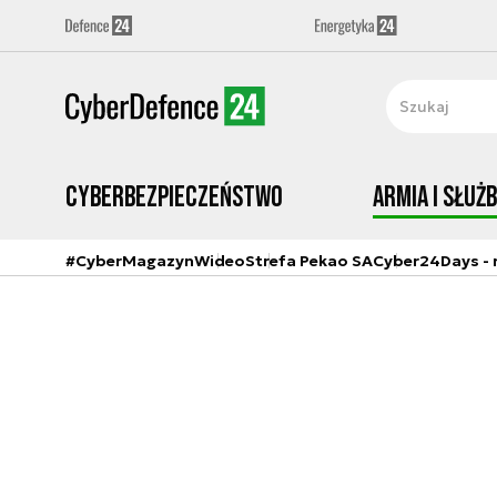
Cyberbezpieczeństwo
Armia i Służ
#CyberMagazyn
Wideo
Strefa Pekao SA
Cyber24Days - r