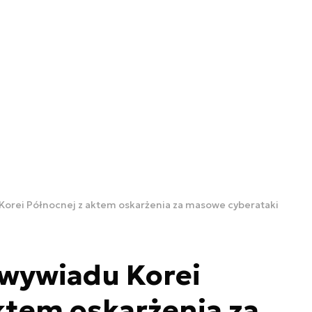
Korei Północnej z aktem oskarżenia za masowe cyberataki
 wywiadu Korei
ktem oskarżenia za