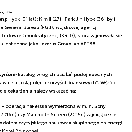
nego USA
Hyok (31 lat); Kim Il (27) i Park Jin Hyok (36) byli
e General Bureau (RGB), wojskowej agencji
i Ludowo-Demokratycznej (KRLD), która zajmowała się
u jest znana jako Lazarus Group lub APT38.
yróżnił katalog wrogich działań podejmowanych
w celu „osiągnięcia korzyści finansowych”. Wśród
cie oskarżenia należy wskazać na:
 – operacja hakerska wymierzona w m.in. Sony
 2014r.) czy Mammoth Screen (2015r.) zajmujące się
 udziałem brytyjskiego naukowca skupionego na energii
w Korei Północnej;