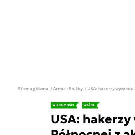
Strona główna
Armia i Służby
USA: hakerzy wywiadu 
WIADOMOŚCI
WAŻNE
USA: hakerzy
Północnej z a