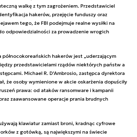
teczną walkę z tym zagrożeniem. Przedstawiciel
dentyfikacja hakerów, przejęcie funduszy oraz
zejawem tego, że FBI podejmuje realne wysiłki na
 do odpowiedzialności za prowadzenie wrogich
 północokoreańskich hakerów jest „uderzającym
iędzy przedstawicielami rządów niektórych państw a
ępcami. Michael R. D'Ambrosio, zastępca dyrektora
ał, że osoby wymienione w akcie oskarżenia dopuściły
ruszeń prawa: od ataków ransomware i kampanii
 oraz zaawansowane operacje prania brudnych
używają klawiatur zamiast broni, kradnąc cyfrowe
worków z gotówką, są największymi na świecie