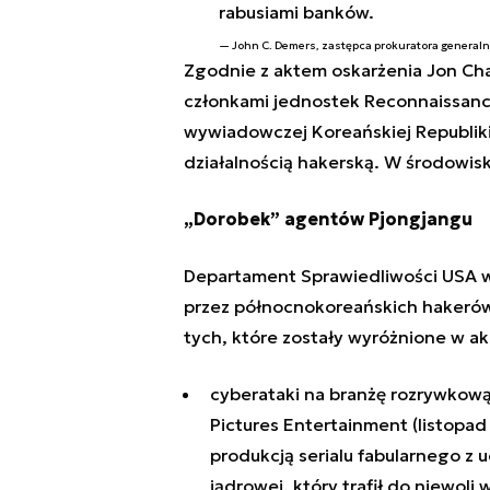
rabusiami banków.
John C. Demers, zastępca prokuratora general
Zgodnie z aktem oskarżenia Jon Chang 
członkami jednostek Reconnaissanc
wywiadowczej Koreańskiej Republik
działalnością hakerską. W środowisk
„Dorobek” agentów Pjongjangu
Departament Sprawiedliwości USA w
przez północnokoreańskich hakerów 
tych, które zostały wyróżnione w ak
cyberataki na branżę rozrywkową
Pictures Entertainment (listopad
produkcją serialu fabularnego z
jądrowej, który trafił do niewoli 