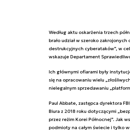
Według aktu oskarżenia trzech pół
brało udział w szeroko zakrojonych 
destrukcyjnych cyberataków”, w cel
wskazuje Departament Sprawiedliw
Ich głównymi ofiarami były instytuc
się na opracowaniu wielu „złośliwyc
nielegalnym sprzedawaniu „platform
Paul Abbate, zastępca dyrektora FBI,
Biura z 2018 roku dotyczącymi „b
przez reżim Korei Północnej”. Jak ws
podmioty na całym świecie i tylko 