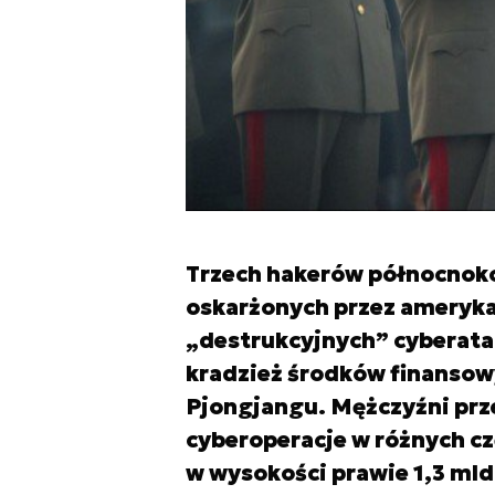
Trzech hakerów północnok
oskarżonych przez ameryka
„destrukcyjnych” cyberata
kradzież środków finansowy
Pjongjangu. Mężczyźni prze
cyberoperacje w różnych cz
w wysokości prawie 1,3 ml