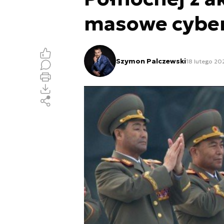
masowe cyber
Szymon Palczewski
18 lutego 202