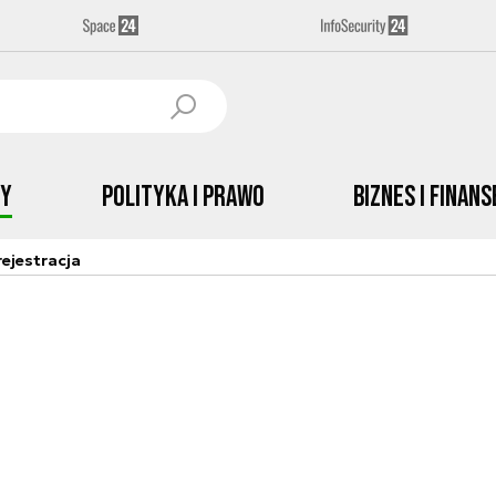
by
Polityka i prawo
Biznes i Finans
ejestracja