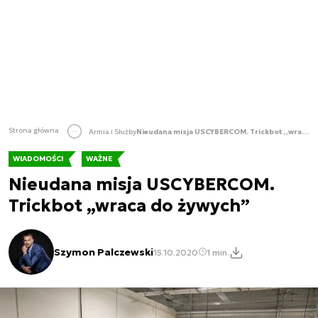
Strona główna
Armia i Służby
Nieudana misja USCYBERCOM. Trickbot „wraca do żywych”
WIADOMOŚCI
WAŻNE
Nieudana misja USCYBERCOM.
Trickbot „wraca do żywych”
Szymon Palczewski
15.10.2020
1 min.