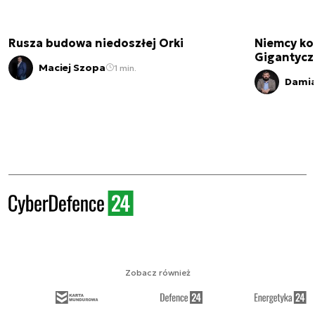
Rusza budowa niedoszłej Orki
Niemcy ko
Gigantycz
Maciej Szopa
1 min.
Damia
Zobacz również