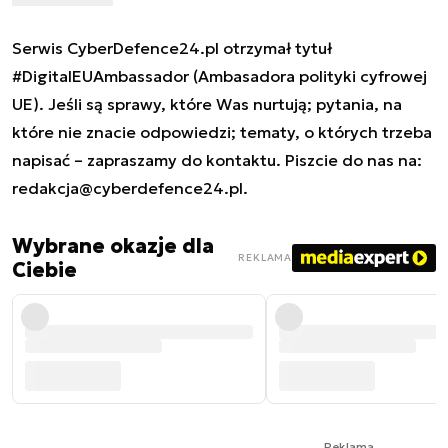
Serwis CyberDefence24.pl otrzymał tytuł
#DigitalEUAmbassador (Ambasadora polityki cyfrowej
UE). Jeśli są sprawy, które Was nurtują; pytania, na
które nie znacie odpowiedzi; tematy, o których trzeba
napisać – zapraszamy do kontaktu. Piszcie do nas na:
redakcja@cyberdefence24.pl
.
Wybrane okazje dla
REKLAMA
Ciebie
Reklama