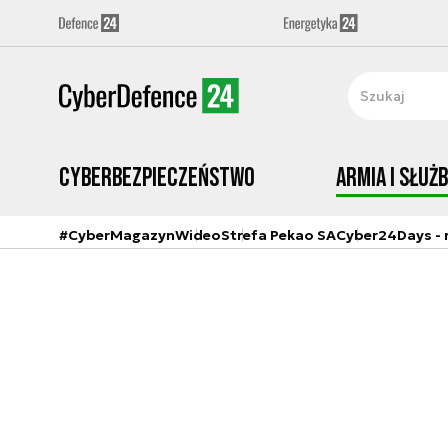
Cyberbezpieczeństwo
Armia i Służ
#CyberMagazyn
Wideo
Strefa Pekao SA
Cyber24Days - r