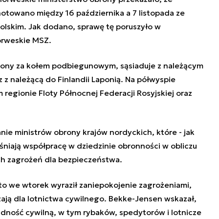
notowano między 16 października a 7 listopada ze
 Kolskim. Jak dodano, sprawę tę poruszyło w
orweskie MSZ.
ożony za kołem podbiegunowym, sąsiaduje z należącym
z należącą do Finlandii Laponią. Na półwyspie
m regionie Floty Północnej Federacji Rosyjskiej oraz
ie ministrów obrony krajów nordyckich, które - jak
eśniają współpracę w dziedzinie obronności w obliczu
ch zagrożeń dla bezpieczeństwa.
isto we wtorek wyraził zaniepokojenie zagrożeniami,
zają dla lotnictwa cywilnego. Bekke-Jensen wskazał,
udność cywilną, w tym rybaków, spedytorów i lotnicze