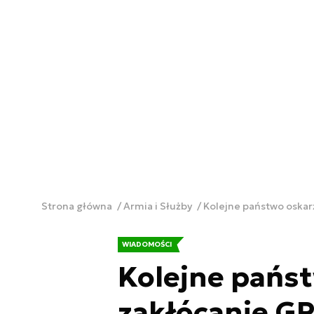
Strona główna
Armia i Służby
Kolejne państwo oskar
WIADOMOŚCI
Kolejne państ
zakłócanie G