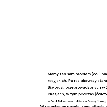
Mamy ten sam problem (co Finla
rosyjskich.
Po raz pierwszy stał
Białorusi, przeprowadzonych w 2
okazjach, w tym podczas (ćwicz
Frank Bakke-Jensen - Minister Obrony Norwegi
W rozesłanym później komunikacie n