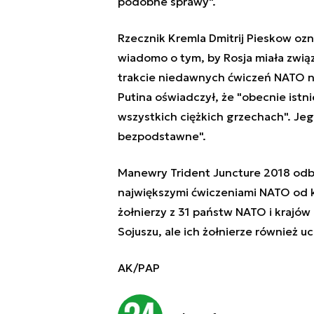
podobne sprawy".
Rzecznik Kremla Dmitrij Pieskow oz
wiadomo o tym, by Rosja miała zwią
trakcie niedawnych ćwiczeń NATO n
Putina oświadczył, że "obecnie istn
wszystkich ciężkich grzechach". Jeg
bezpodstawne".
Manewry Trident Juncture 2018 odbył
największymi ćwiczeniami NATO od ko
żołnierzy z 31 państw NATO i krajów 
Sojuszu, ale ich żołnierze
również
uc
AK/PAP