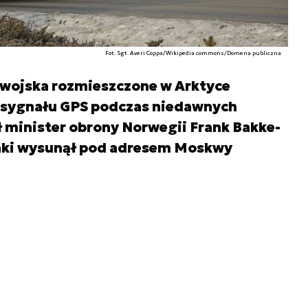
Fot. Sgt. Averi Coppa/Wikipedia commons/Domena publiczna
wojska rozmieszczone w Arktyce
 sygnału GPS podczas niedawnych
 minister obrony Norwegii Frank Bakke-
taki wysunął pod adresem Moskwy