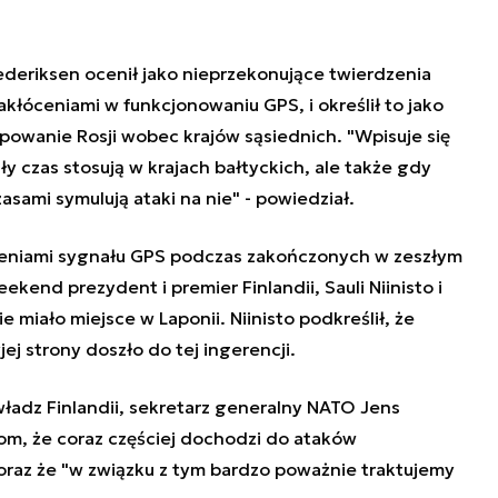
rederiksen ocenił jako nieprzekonujące twierdzenia
zakłóceniami w funkcjonowaniu GPS, i określił to jako
owanie Rosji wobec krajów sąsiednich. "Wpisuje się
ały czas stosują w krajach bałtyckich, ale także gdy
sami symulują ataki na nie" - powiedział.
óceniami sygnału GPS podczas zakończonych w zeszłym
kend prezydent i premier Finlandii, Sauli Niinisto i
e miało miejsce w Laponii. Niinisto podkreślił, że
jej strony doszło do tej ingerencji.
ładz Finlandii, sekretarz generalny NATO Jens
om, że coraz częściej dochodzi do ataków
oraz że "w związku z tym bardzo poważnie traktujemy