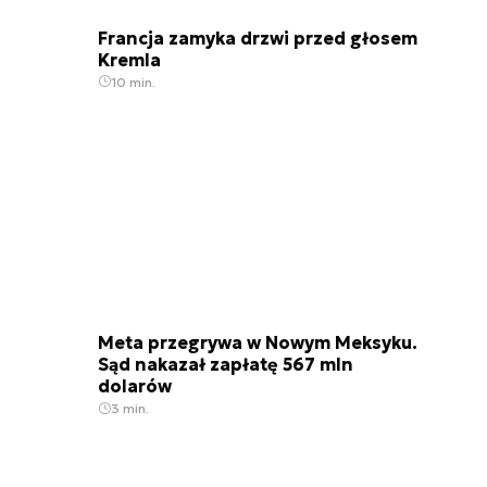
Francja zamyka drzwi przed głosem
Kremla
10 min.
Meta przegrywa w Nowym Meksyku.
Sąd nakazał zapłatę 567 mln
dolarów
3 min.