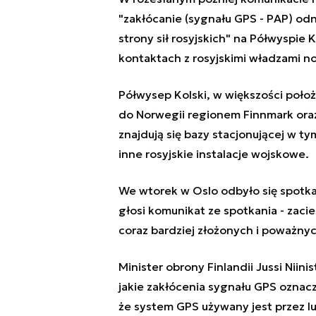
"zakłócanie (sygnału GPS - PAP) od
strony sił rosyjskich" na Półwyspie
kontaktach z rosyjskimi władzami n
Półwysep Kolski, w większości poł
do Norwegii regionem Finnmark oraz 
znajdują się bazy stacjonującej w ty
inne rosyjskie instalacje wojskowe.
We wtorek w Oslo odbyło się spotkan
głosi komunikat ze spotkania - zaci
coraz bardziej złożonych i poważny
Minister obrony Finlandii Jussi Niin
jakie zakłócenia sygnału GPS oznac
że system GPS używany jest przez l