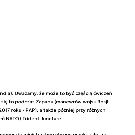
ndia). Uważamy, że może to być częścią ćwiczeń
o się to podczas Zapadu (manewrów wojsk Rosji i
017 roku - PAP), a także później przy różnych
eń NATO) Trident Juncture
i
orweskie ministerstwo obrony przekazało, że