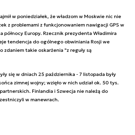
najmił w poniedziałek, że władzom w Moskwie nic nie
zek z problemami z funkcjonowaniem nawigacji GPS w
a północy Europy. Rzecznik prezydenta Władimira
ieje tendencja do ogólnego obwiniania Rosji we
o zdaniem takie oskarżenia "z reguły są
y się w dniach 25 października - 7 listopada były
ńca zimnej wojny; wzięło w nich udział ok. 50 tys.
partnerskich. Finlandia i Szwecja nie należą do
zestniczyli w manewrach.