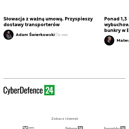
Słowacja z ważną umową. Przyspieszy
Ponad 1,3 
dostawy transporterów
wybuchow
bunkry w 
Adam Świerkowski
4 min.
Mateu
Zobacz również