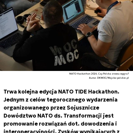
NATO Hackathon 2024. Czy Polska znowu wygra?
Autor. DKWOC/Wojsko-polskie.pl
Trwa kolejna edycja NATO TIDE Hackathon.
Jednym z celów tegorocznego wydarzenia
organizowanego przez Sojusznicze
Dowództwo NATO ds. Transformacji jest
promowanie rozwiązań dot. dowodzenia i
interoperacyjności. Zysków wynikających z