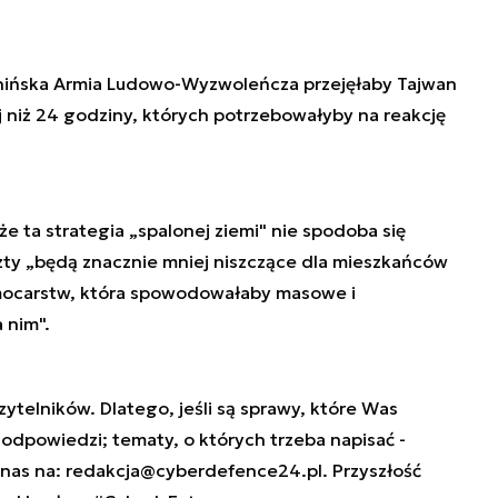
ińska Armia Ludowo-Wyzwoleńcza przejęłaby Tajwan
j niż 24 godziny, których potrzebowałyby na reakcję
 że ta strategia „spalonej ziemi" nie spodoba się
ty „będą znacznie mniej niszczące dla mieszkańców
 mocarstw, która spowodowałaby masowe i
 nim".
ytelników. Dlatego, jeśli są sprawy, które Was
e odpowiedzi; tematy, o których trzeba napisać -
 nas na:
redakcja@cyberdefence24.pl
. Przyszłość