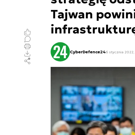
Tajwan powini
infrastruktur
CyberDefence24
6 stycznia 2022,