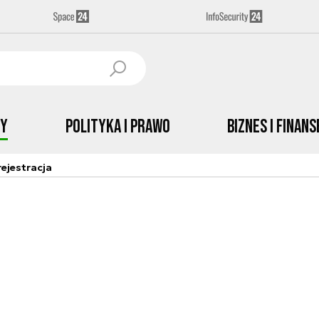
by
Polityka i prawo
Biznes i Finans
ejestracja