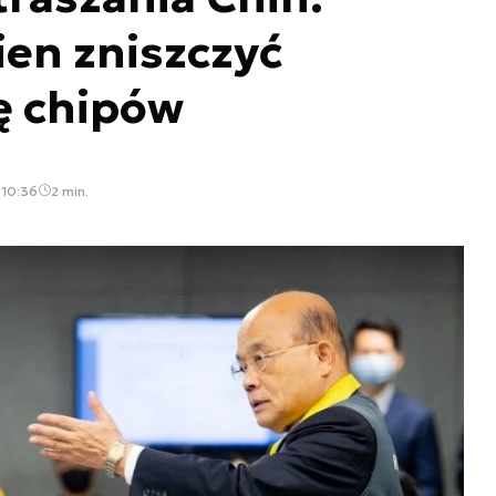
en zniszczyć
ę chipów
 10:36
2 min.