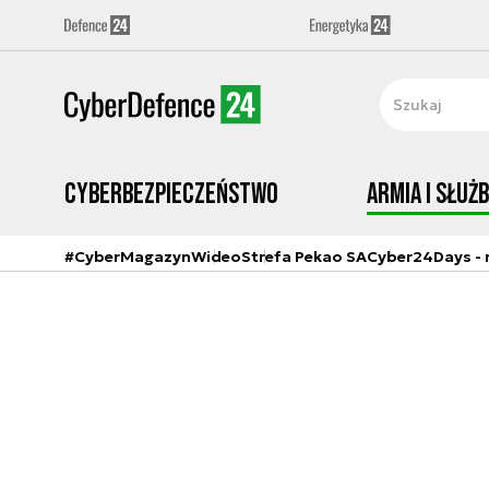
Cyberbezpieczeństwo
Armia i Służ
#CyberMagazyn
Wideo
Strefa Pekao SA
Cyber24Days - r