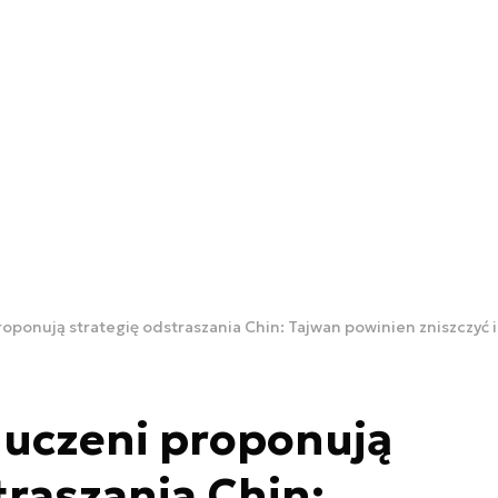
ponują strategię odstraszania Chin: Tajwan powinien zniszczyć 
uczeni proponują
traszania Chin: