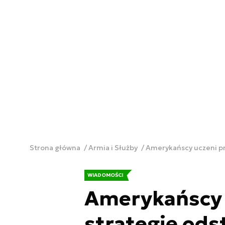
Strona główna
Armia i Służby
Amerykańscy uczeni pro
WIADOMOŚCI
Amerykańscy 
strategię ods