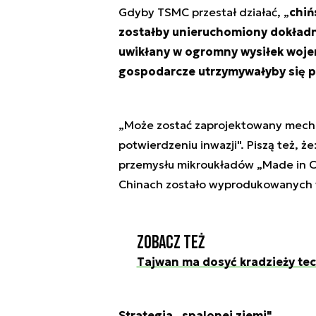
Gdyby TSMC przestał działać, „
chiń
zostałby unieruchomiony dokładn
uwikłany w ogromny wysiłek woje
gospodarcze utrzymywałyby się pr
„Może zostać zaprojektowany mecha
potwierdzeniu inwazji". Piszą też, 
przemysłu mikroukładów „Made in C
Chinach zostało wyprodukowanych w
Zobacz też
Tajwan ma dosyć kradzieży tec
Strategia „spalonej ziemi"