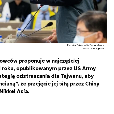
Premier Tajwanu Su Tseng-chang
Autor. Taiwan.gov.tw
wców proponuje w najczęściej
1 roku, opublikowanym przez US Army
ategię odstraszania dla Tajwanu, aby
cianą”, że przejęcie jej siłą przez Chiny
Nikkei Asia.