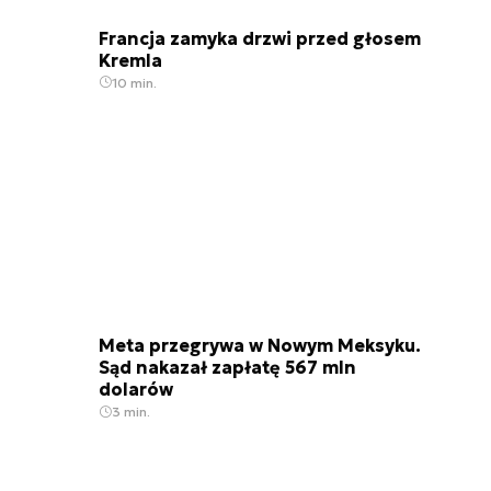
Francja zamyka drzwi przed głosem
Kremla
10 min.
Meta przegrywa w Nowym Meksyku.
Sąd nakazał zapłatę 567 mln
dolarów
3 min.