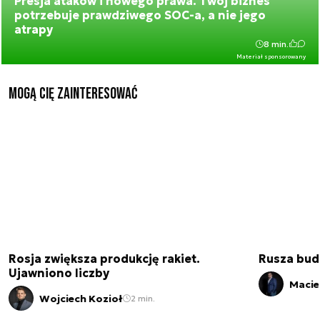
Presja ataków i nowego prawa. Twój biznes
potrzebuje prawdziwego SOC-a, a nie jego
atrapy
8 min.
Materiał sponsorowany
Mogą Cię zainteresować
Rosja zwiększa produkcję rakiet.
Rusza bud
Ujawniono liczby
Macie
Wojciech Kozioł
2 min.