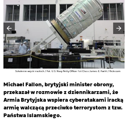
Następny slajd
Poprzedni slajd
Szkolenie wojsk irackich / Fot. U.S. Navy Petty Officer 1st Class James E. Foehl / flickr.com
Michael Fallon, brytyjski minister obrony,
przekazał w rozmowie z dziennikarzami, że
Armia Brytyjska wspiera cyberatakami iracką
armię walczącą przeciwko terrorystom z tzw.
Państwa Islamskiego.