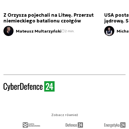
Z Orzysza pojechali na Litwę. Przerzut
USA posta
niemieckiego batalionu czołgów
jądrową. S
Mateusz Multarzyński
Micha
2 min.
Zobacz również