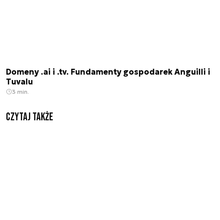
Domeny .ai i .tv. Fundamenty gospodarek Anguilli i
Tuvalu
3 min.
Czytaj także