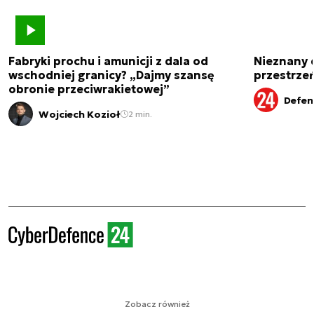
Fabryki prochu i amunicji z dala od
Nieznany 
wschodniej granicy? „Dajmy szansę
przestrze
obronie przeciwrakietowej”
Defen
Wojciech Kozioł
2 min.
Zobacz również