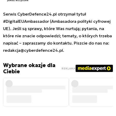
pokaż wszystkie
Serwis CyberDefence24.pl otrzymał tytuł
#DigitalEUAmbassador (Ambasadora polityki cyfrowej
UE). Jeśli są sprawy, które Was nurtują; pytania, na
które nie znacie odpowiedzi; tematy, o których trzeba
napisać – zapraszamy do kontaktu. Piszcie do nas na:
redakcja@cyberdefence24.pl
.
Wybrane okazje dla
REKLAMA
Ciebie