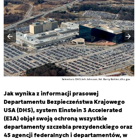
Następny slajd
Poprzedni slajd
Sekretarz DHS Jeh Johnson, fot. Barry Bahler, dhs.gov
Jak wynika z informacji prasowej
Departamentu Bezpieczeństwa Krajowego
USA (DHS), system Einstein 3 Accelerated
(E3A) objął swoją ochroną wszystkie
departamenty szczebla prezydenckiego oraz
45 agencji federalnych i departamentów, w