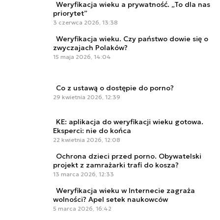
Weryfikacja wieku a prywatność. „To dla nas
priorytet”
3 czerwca 2026, 13:38
Weryfikacja wieku. Czy państwo dowie się o
zwyczajach Polaków?
15 maja 2026, 14:04
Co z ustawą o dostępie do porno?
29 kwietnia 2026, 12:39
KE: aplikacja do weryfikacji wieku gotowa.
Eksperci: nie do końca
22 kwietnia 2026, 12:08
Ochrona dzieci przed porno. Obywatelski
projekt z zamrażarki trafi do kosza?
13 marca 2026, 12:33
Weryfikacja wieku w Internecie zagraża
wolności? Apel setek naukowców
5 marca 2026, 16:42