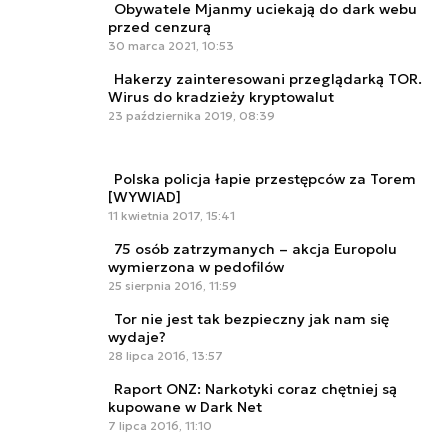
Obywatele Mjanmy uciekają do dark webu
przed cenzurą
30 marca 2021, 10:53
Hakerzy zainteresowani przeglądarką TOR.
Wirus do kradzieży kryptowalut
23 października 2019, 08:39
Polska policja łapie przestępców za Torem
[WYWIAD]
11 kwietnia 2017, 15:41
75 osób zatrzymanych – akcja Europolu
wymierzona w pedofilów
25 sierpnia 2016, 11:59
Tor nie jest tak bezpieczny jak nam się
wydaje?
28 lipca 2016, 13:57
Raport ONZ: Narkotyki coraz chętniej są
kupowane w Dark Net
7 lipca 2016, 11:10