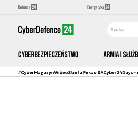
Cyberbezpieczeństwo
Armia i Służ
#CyberMagazyn
Wideo
Strefa Pekao SA
Cyber24Days - r