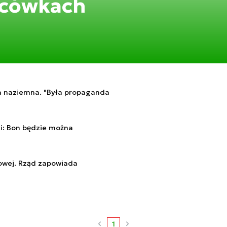
lacówkach
ja naziemna. "Była propaganda
i: Bon będzie można
rowej. Rząd zapowiada
1